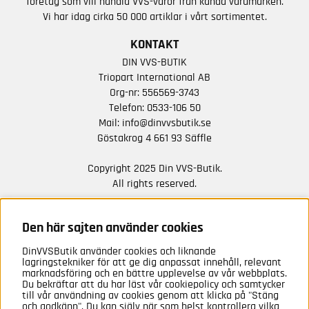
företag som vill handla VVS-varor från kända varumärken.
Vi har idag cirka 50 000 artiklar i vårt sortimentet.
KONTAKT
DIN VVS-BUTIK
Triopart International AB
Org-nr: 556569-3743
Telefon:
0533-106 50
Mail:
info@dinvvsbutik.se
Göstakrog 4 661 93 Säffle
Copyright 2025 Din VVS-Butik.
All rights reserved.
HÅLL DIG UPPDATERAD MED ERBJUDANDEN OCH
NYHETER FRÅN OSS
Den här sajten använder cookies
DinVVSButik använder cookies och liknande
Anmäl mig
lagringstekniker för att ge dig anpassat innehåll, relevant
marknadsföring och en bättre upplevelse av vår webbplats.
Du bekräftar att du har läst vår cookiepolicy och samtycker
till vår användning av cookies genom att klicka på "Stäng
och godkänn". Du kan själv när som helst kontrollera vilka