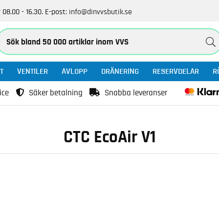
 08.00 - 16.30.
E-post:
info@dinvvsbutik.se
T
VENTILER
AVLOPP
DRÄNERING
RESERVDELAR
R
ice
Säker betalning
Snabba leveranser
CTC EcoAir V1