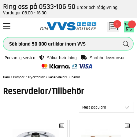
Ring oss på
0533-106 50
Order och rådgivning.
Vardagar 08.00 - 16.30.
0
Personlig service
Säker betalning
Snabba leveranser
Hem
/
Pumpar
/
Trycktankar
/
Reservdelar/Tillbehör
Reservdelar/Tillbehör
Mest populära