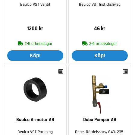
Beulco VST Ventil
Beulco VST Instickshylsa
1200 kr
46 kr
2-5 arbetsdagar
2-5 arbetsdagar
Köp!
Köp!
Beulco Armatur AB
Debe Pumpar AB
Beulco VST Packning
Debe, Rördelssats, G40, 235-