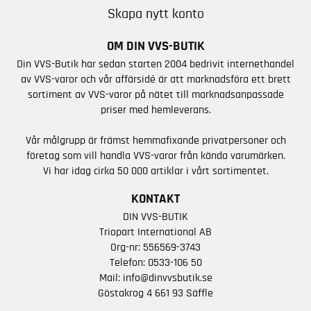
Skapa nytt konto
OM DIN VVS-BUTIK
Din VVS-Butik har sedan starten 2004 bedrivit internethandel
av VVS-varor och vår affärsidé är att marknadsföra ett brett
sortiment av VVS-varor på nätet till marknadsanpassade
priser med hemleverans.
Vår målgrupp är främst hemmafixande privatpersoner och
företag som vill handla VVS-varor från kända varumärken.
Vi har idag cirka 50 000 artiklar i vårt sortimentet.
KONTAKT
DIN VVS-BUTIK
Triopart International AB
Org-nr: 556569-3743
Telefon:
0533-106 50
Mail:
info@dinvvsbutik.se
Göstakrog 4 661 93 Säffle