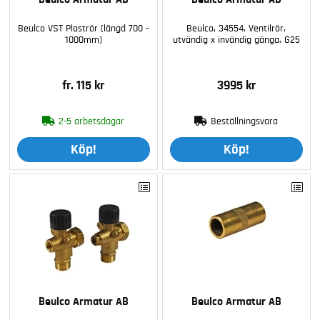
Beulco VST Plaströr (längd 700 -
Beulco, 34554, Ventilrör,
1000mm)
utvändig x invändig gänga, G25
fr. 115 kr
3995 kr
2-5 arbetsdagar
Beställningsvara
Köp!
Köp!
Beulco Armatur AB
Beulco Armatur AB