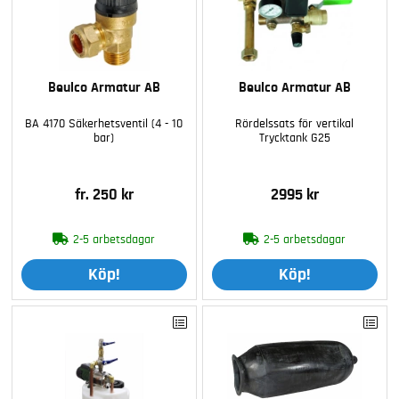
Beulco Armatur AB
Beulco Armatur AB
BA 4170 Säkerhetsventil (4 - 10
Rördelssats för vertikal
bar)
Trycktank G25
fr. 250 kr
2995 kr
2-5 arbetsdagar
2-5 arbetsdagar
Köp!
Köp!