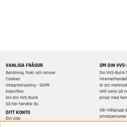
VANLIGA FRÅGOR
OM DIN VVS-
Betalning, frakt och returer
Din VVS-Butik 
Cookies
internethandel
Integritetspolicy - GDPR
är att marknad
Köpvillkor
VVS-varor på n
Om Din VVS-Butik
priser med hem
Så här handlar du
Vår målgrupp 
DITT KONTO
privatpersoner
Din sida
varor från kän
Skapa nytt konto