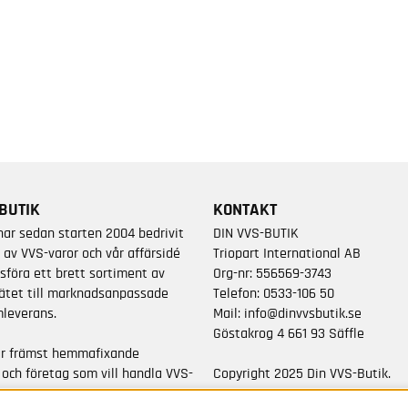
BUTIK
KONTAKT
har sedan starten 2004 bedrivit
DIN VVS-BUTIK
 av VVS-varor och vår affärsidé
Triopart International AB
sföra ett brett sortiment av
Org-nr: 556569-3743
ätet till marknadsanpassade
Telefon:
0533-106 50
leverans.
Mail:
info@dinvvsbutik.se
Göstakrog 4 661 93 Säffle
är främst hemmafixande
 och företag som vill handla VVS-
Copyright 2025 Din VVS-Butik.
da varumärken.
All rights reserved.