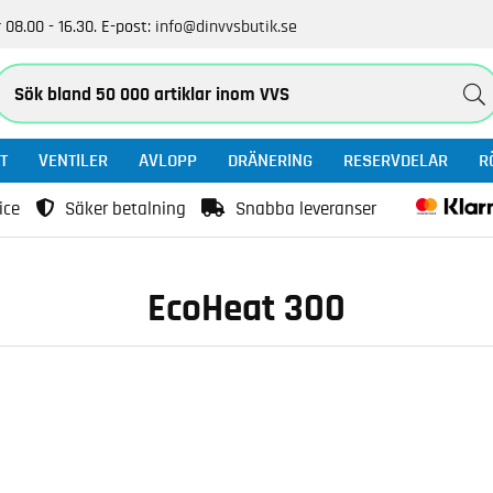
 08.00 - 16.30.
E-post:
info@dinvvsbutik.se
T
VENTILER
AVLOPP
DRÄNERING
RESERVDELAR
R
ice
Säker betalning
Snabba leveranser
EcoHeat 300