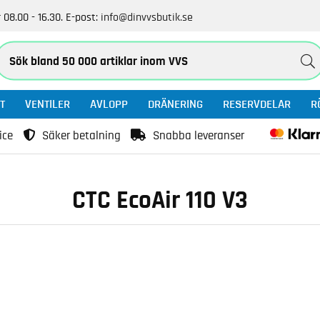
 08.00 - 16.30.
E-post:
info@dinvvsbutik.se
T
VENTILER
AVLOPP
DRÄNERING
RESERVDELAR
R
ice
Säker betalning
Snabba leveranser
CTC EcoAir 110 V3