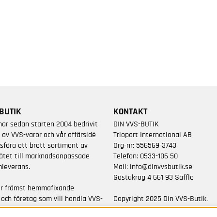
BUTIK
KONTAKT
har sedan starten 2004 bedrivit
DIN VVS-BUTIK
 av VVS-varor och vår affärsidé
Triopart International AB
sföra ett brett sortiment av
Org-nr: 556569-3743
ätet till marknadsanpassade
Telefon:
0533-106 50
leverans.
Mail:
info@dinvvsbutik.se
Göstakrog 4 661 93 Säffle
är främst hemmafixande
 och företag som vill handla VVS-
Copyright 2025 Din VVS-Butik.
da varumärken.
All rights reserved.