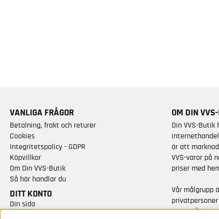
VANLIGA FRÅGOR
OM DIN VVS-
Betalning, frakt och returer
Din VVS-Butik 
Cookies
internethandel
Integritetspolicy - GDPR
är att marknad
Köpvillkor
VVS-varor på n
Om Din VVS-Butik
priser med hem
Så här handlar du
Vår målgrupp 
DITT KONTO
privatpersoner
Din sida
varor från kän
Skapa nytt konto