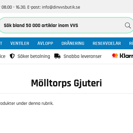
 08.00 - 16.30.
E-post:
info@dinvvsbutik.se
T
VENTILER
AVLOPP
DRÄNERING
RESERVDELAR
R
ice
Säker betalning
Snabba leveranser
Mölltorps Gjuteri
 produkter under denna rubrik.