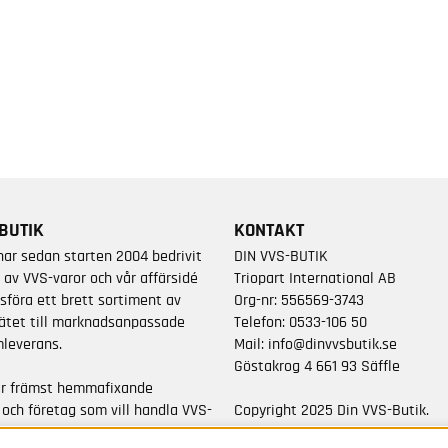
BUTIK
KONTAKT
har sedan starten 2004 bedrivit
DIN VVS-BUTIK
 av VVS-varor och vår affärsidé
Triopart International AB
sföra ett brett sortiment av
Org-nr: 556569-3743
ätet till marknadsanpassade
Telefon:
0533-106 50
leverans.
Mail:
info@dinvvsbutik.se
Göstakrog 4 661 93 Säffle
är främst hemmafixande
 och företag som vill handla VVS-
Copyright 2025 Din VVS-Butik.
da varumärken.
All rights reserved.