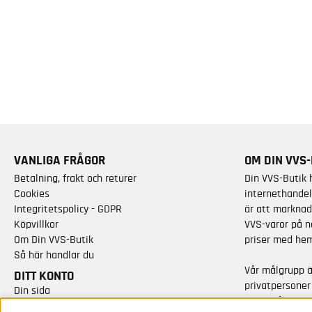
VANLIGA FRÅGOR
OM DIN VVS-
Betalning, frakt och returer
Din VVS-Butik 
Cookies
internethandel
Integritetspolicy - GDPR
är att marknad
Köpvillkor
VVS-varor på n
Om Din VVS-Butik
priser med hem
Så här handlar du
Vår målgrupp 
DITT KONTO
privatpersoner
Din sida
varor från kän
Skapa nytt konto