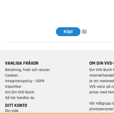
Köp!
VANLIGA FRÅGOR
OM DIN VVS-
Betalning, frakt och returer
Din VVS-Butik 
Cookies
internethandel
Integritetspolicy - GDPR
är att marknad
Köpvillkor
VVS-varor på n
Om Din VVS-Butik
priser med hem
Så här handlar du
Vår målgrupp 
DITT KONTO
privatpersoner
Din sida