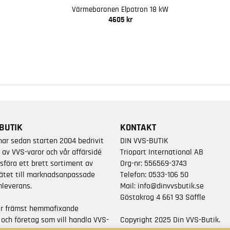
Värmebaronen Elpatron 18 kW
4605 kr
BUTIK
KONTAKT
har sedan starten 2004 bedrivit
DIN VVS-BUTIK
 av VVS-varor och vår affärsidé
Triopart International AB
sföra ett brett sortiment av
Org-nr: 556569-3743
ätet till marknadsanpassade
Telefon:
0533-106 50
leverans.
Mail:
info@dinvvsbutik.se
Göstakrog 4 661 93 Säffle
är främst hemmafixande
 och företag som vill handla VVS-
Copyright 2025 Din VVS-Butik.