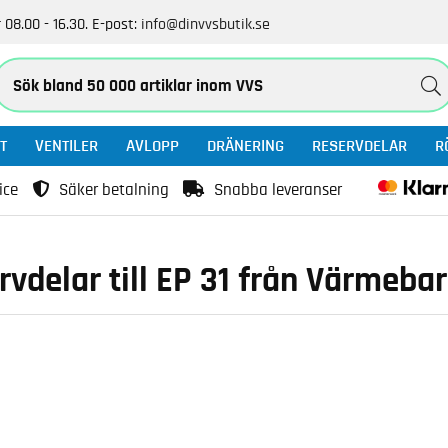
 08.00 - 16.30.
E-post:
info@dinvvsbutik.se
T
VENTILER
AVLOPP
DRÄNERING
RESERVDELAR
R
ice
Säker betalning
Snabba leveranser
rvdelar till EP 31 från Värmeba