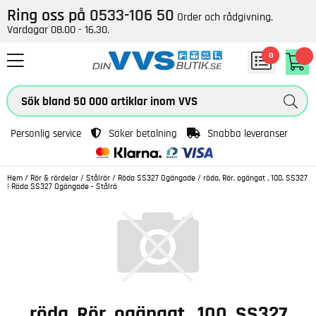
Ring oss på
0533-106 50
Order och rådgivning.
Vardagar 08.00 - 16.30.
0
Personlig service
Säker betalning
Snabba leveranser
Hem
/
Rör & rördelar
/
Stålrör
/
Röda SS327 Ogängade
/
röda, Rör, ogängat , 100, SS327
| Röda SS327 Ogängade - Stålrö
röda, Rör, ogängat , 100, SS327