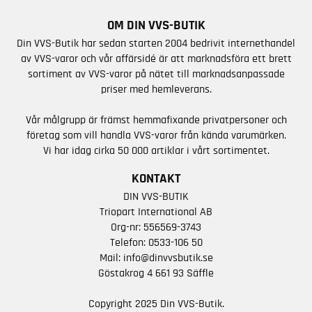
OM DIN VVS-BUTIK
Din VVS-Butik har sedan starten 2004 bedrivit internethandel
av VVS-varor och vår affärsidé är att marknadsföra ett brett
sortiment av VVS-varor på nätet till marknadsanpassade
priser med hemleverans.
Vår målgrupp är främst hemmafixande privatpersoner och
företag som vill handla VVS-varor från kända varumärken.
Vi har idag cirka 50 000 artiklar i vårt sortimentet.
KONTAKT
DIN VVS-BUTIK
Triopart International AB
Org-nr: 556569-3743
Telefon:
0533-106 50
Mail:
info@dinvvsbutik.se
Göstakrog 4 661 93 Säffle
Copyright 2025 Din VVS-Butik.