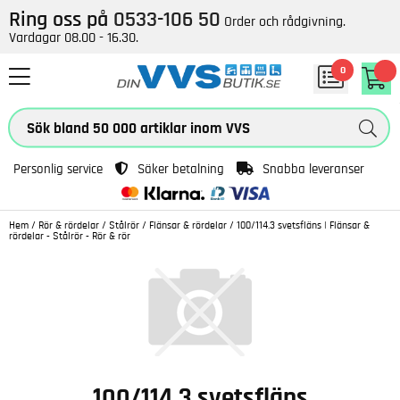
Ring oss på
0533-106 50
Order och rådgivning.
Vardagar 08.00 - 16.30.
0
Personlig service
Säker betalning
Snabba leveranser
Hem
/
Rör & rördelar
/
Stålrör
/
Flänsar & rördelar
/
100/114.3 svetsfläns | Flänsar &
rördelar - Stålrör - Rör & rör
100/114.3 svetsfläns