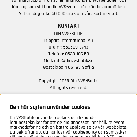
Vår målgrupp är främst hemmafixande privatpersoner och
företag som vill handla VVS-varor från kända varumärken.
Vi har idag cirka 50 000 artiklar i vårt sortimentet.
KONTAKT
DIN VVS-BUTIK
Triopart International AB
Org-nr: 556569-3743
Telefon:
0533-106 50
Mail:
info@dinvvsbutik.se
Göstakrog 4 661 93 Säffle
Copyright 2025 Din VVS-Butik.
All rights reserved.
HÅLL DIG UPPDATERAD MED ERBJUDANDEN OCH
NYHETER FRÅN OSS
Den här sajten använder cookies
DinVVSButik använder cookies och liknande
Anmäl mig
lagringstekniker för att ge dig anpassat innehåll, relevant
marknadsföring och en bättre upplevelse av vår webbplats.
Du bekräftar att du har läst vår cookiepolicy och samtycker