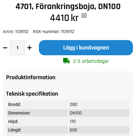
4701, Förankringsboja, DN100
4410
kr
Artnr:
1139112
RSK-nummer:
1139112
Lägg i kundvagnen
2-5 arbetsdagar
Produktinformation
Teknisk specifikation
Bredd:
280
Dimension:
DN100
Höjd:
170
Längd:
600