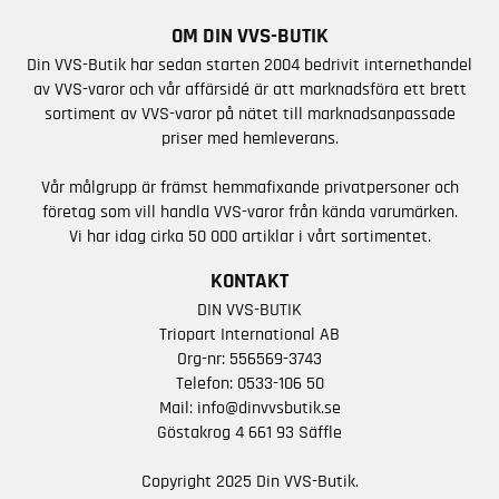
OM DIN VVS-BUTIK
Din VVS-Butik har sedan starten 2004 bedrivit internethandel
av VVS-varor och vår affärsidé är att marknadsföra ett brett
sortiment av VVS-varor på nätet till marknadsanpassade
priser med hemleverans.
Vår målgrupp är främst hemmafixande privatpersoner och
företag som vill handla VVS-varor från kända varumärken.
Vi har idag cirka 50 000 artiklar i vårt sortimentet.
KONTAKT
DIN VVS-BUTIK
Triopart International AB
Org-nr: 556569-3743
Telefon:
0533-106 50
Mail:
info@dinvvsbutik.se
Göstakrog 4 661 93 Säffle
Copyright 2025 Din VVS-Butik.