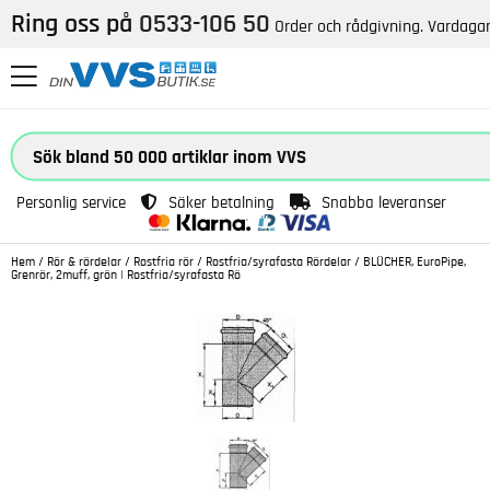
Ring oss på
0533-106 50
Order och rådgivning. Vardagar
Personlig service
Säker betalning
Snabba leveranser
Hem
/
Rör & rördelar
/
Rostfria rör
/
Rostfria/syrafasta Rördelar
/
BLÜCHER, EuroPipe,
Grenrör, 2muff, grön | Rostfria/syrafasta Rö