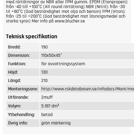
med rörtätningar av NBR eller FPM gummi. EPDM (Etenpropen):
från -40 till +100°C (All round rörtätning) NBR (Nitril): från -30
til +80°C (God beständighet mot olja och bensin) FPM (Viton):
från -25 til +200°C (God beständighet mot lösningsmedel och
starka syror) Mer info på www.blucher.se
Teknisk specifikation
Bredd:
190
Dimension:
110x50x45°
Funktion:
för avvattningssystem
Höjd:
130
Längd:
210
Monteringsanv:
http://www.rskdatabasen.se/infodocs/Mont/mon
Utförande:
2muff
Volym:
5.187 dm³
Ytbehandling:
betad
Övrig info:
grön märkering