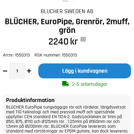
BLUCHER SWEDEN AB
BLÜCHER, EuroPipe, Grenrör, 2muff,
grön
2240
kr
Artnr:
1550313
RSK-nummer:
1550313
Lägg i kundvagnen
2-5 arbetsdagar
Produktinformation
BLÜCHER EuroPipe tungväggiga rör och rördelar, längdsvetsat
med TIG-teknologi och med pressad muff och spetsände
uppfyller CEN standard EN 1124-2. Godstjockleken är 1mm på
Ø50, Ø75, Ø110 och Ø125mm rör , 1.25mm på Ø160mm rör och
1,5mm på Ø200mm rör. BLÜCHER EuroPipe levereras som
standard med rörtätningar av EPDM gummi, kan dock levereras