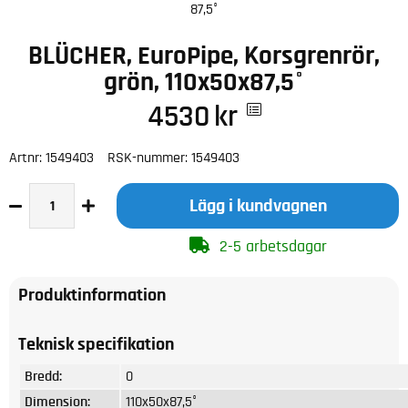
87,5°
BLÜCHER, EuroPipe, Korsgrenrör,
grön, 110x50x87,5°
4530
kr
Artnr:
1549403
RSK-nummer:
1549403
Lägg i kundvagnen
2-5 arbetsdagar
Produktinformation
Teknisk specifikation
Bredd:
0
Dimension:
110x50x87,5°