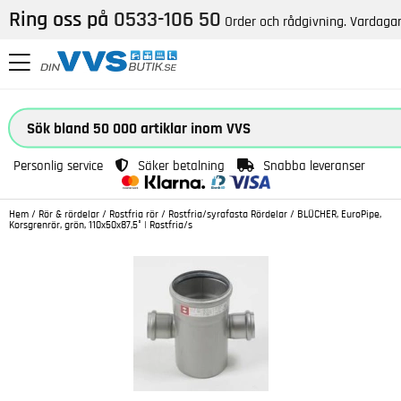
Ring oss på
0533-106 50
Order och rådgivning. Vardagar
Personlig service
Säker betalning
Snabba leveranser
Hem
/
Rör & rördelar
/
Rostfria rör
/
Rostfria/syrafasta Rördelar
/
BLÜCHER, EuroPipe,
Korsgrenrör, grön, 110x50x87,5° | Rostfria/s