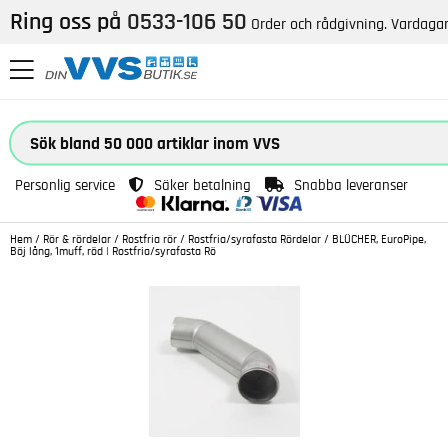
Ring oss på
0533-106 50
Order och rådgivning. Vardagar
Personlig service
Säker betalning
Snabba leveranser
Hem
/
Rör & rördelar
/
Rostfria rör
/
Rostfria/syrafasta Rördelar
/
BLÜCHER, EuroPipe,
Böj lång, 1muff, röd | Rostfria/syrafasta Rö