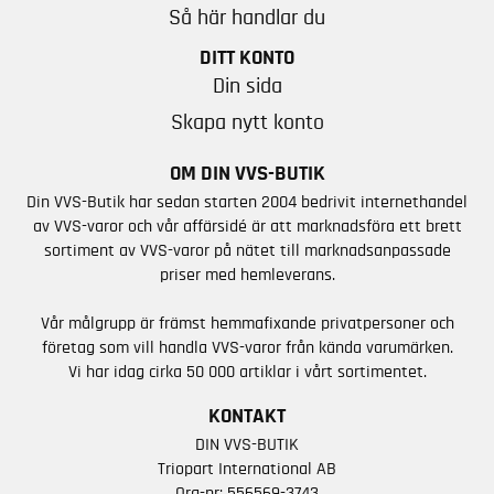
Så här handlar du
DITT KONTO
Din sida
Skapa nytt konto
OM DIN VVS-BUTIK
Din VVS-Butik har sedan starten 2004 bedrivit internethandel
av VVS-varor och vår affärsidé är att marknadsföra ett brett
sortiment av VVS-varor på nätet till marknadsanpassade
priser med hemleverans.
Vår målgrupp är främst hemmafixande privatpersoner och
företag som vill handla VVS-varor från kända varumärken.
Vi har idag cirka 50 000 artiklar i vårt sortimentet.
KONTAKT
DIN VVS-BUTIK
Triopart International AB
Org-nr: 556569-3743