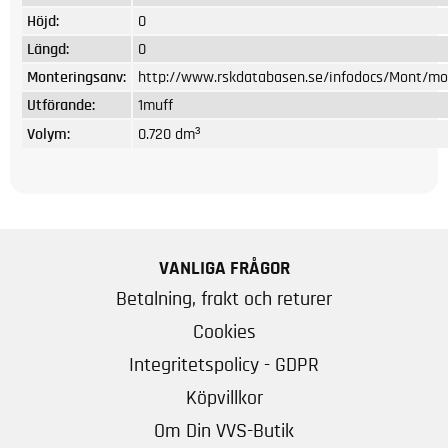
Höjd:
0
Längd:
0
Monteringsanv:
http://www.rskdatabasen.se/infodocs/Mont/mo
Utförande:
1muff
Volym:
0.720 dm³
VANLIGA FRÅGOR
Betalning, frakt och returer
Cookies
Integritetspolicy - GDPR
Köpvillkor
Om Din VVS-Butik