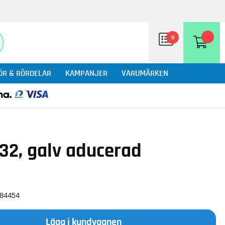
0
ÖR & RÖRDELAR
KAMPANJER
VARUMÄRKEN
x32, galv aducerad
284454
Lägg i kundvagnen