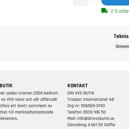
2-5 arbe
Teknis
Dimens
BUTIK
KONTAKT
har sedan starten 2004 bedrivit
DIN VVS-BUTIK
 av VVS-varor och vår affärsidé
Triopart International AB
sföra ett brett sortiment av
Org-nr: 556569-3743
ätet till marknadsanpassade
Telefon:
0533-106 50
leverans.
Mail:
info@dinvvsbutik.se
Göstakrog 4 661 93 Säffle