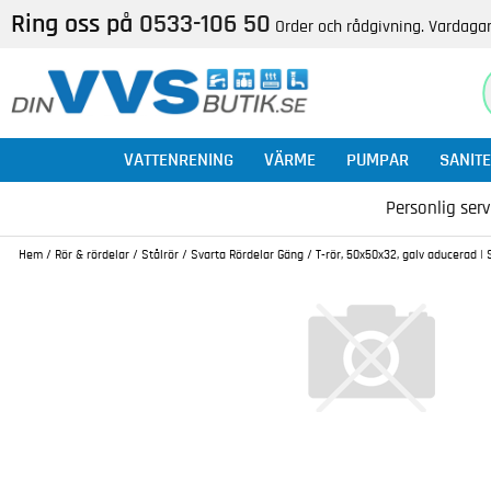
Ring oss på
0533-106 50
Order och rådgivning. Vardagar
VATTENRENING
VÄRME
PUMPAR
SANITE
Personlig serv
Hem
/
Rör & rördelar
/
Stålrör
/
Svarta Rördelar Gäng
/
T-rör, 50x50x32, galv aducerad | 