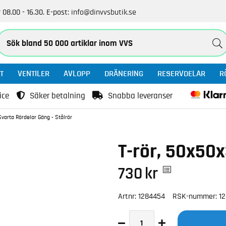
 08.00 - 16.30.
E-post:
info@dinvvsbutik.se
T
VENTILER
AVLOPP
DRÄNERING
RESERVDELAR
R
ice
Säker betalning
Snabba leveranser
Svarta Rördelar Gäng - Stålrör
T-rör, 50x50
730
kr
Artnr:
1284454
RSK-nummer:
1