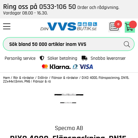
Ring oss på
0533-106 50
Order och rådgivning.
Vardagar 08.00 - 16.30.
0
Personlig service
Säker betalning
Snabba leveranser
Hem
/
Rör & rördelar
/
Stålrör
/
Flänsar & rördelar
/
DIXO 4000, Flänspackning, DN15,
22x44x1,5mm, PN6 | Flänsar & rö
Specma AB