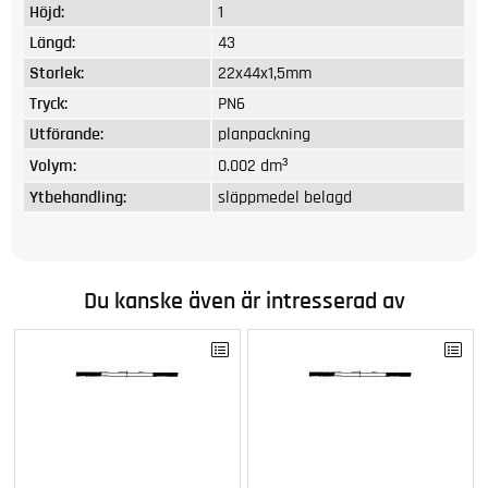
Höjd:
1
Längd:
43
Storlek:
22x44x1,5mm
Tryck:
PN6
Utförande:
planpackning
Volym:
0.002 dm³
Ytbehandling:
släppmedel belagd
Du kanske även är intresserad av