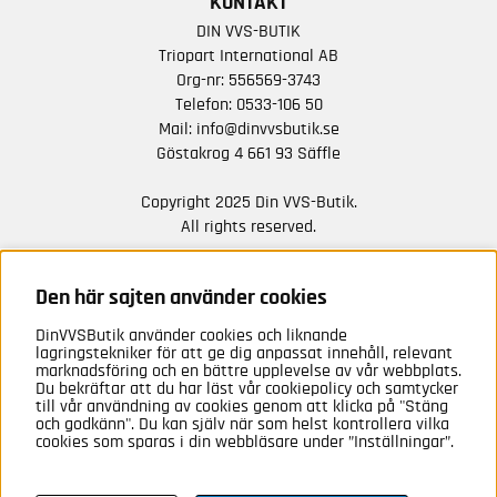
KONTAKT
DIN VVS-BUTIK
Triopart International AB
Org-nr: 556569-3743
Telefon:
0533-106 50
Mail:
info@dinvvsbutik.se
Göstakrog 4 661 93 Säffle
Copyright 2025 Din VVS-Butik.
All rights reserved.
HÅLL DIG UPPDATERAD MED ERBJUDANDEN OCH
NYHETER FRÅN OSS
Den här sajten använder cookies
DinVVSButik använder cookies och liknande
Anmäl mig
lagringstekniker för att ge dig anpassat innehåll, relevant
marknadsföring och en bättre upplevelse av vår webbplats.
Du bekräftar att du har läst vår cookiepolicy och samtycker
till vår användning av cookies genom att klicka på "Stäng
och godkänn". Du kan själv när som helst kontrollera vilka
cookies som sparas i din webbläsare under ”Inställningar”.