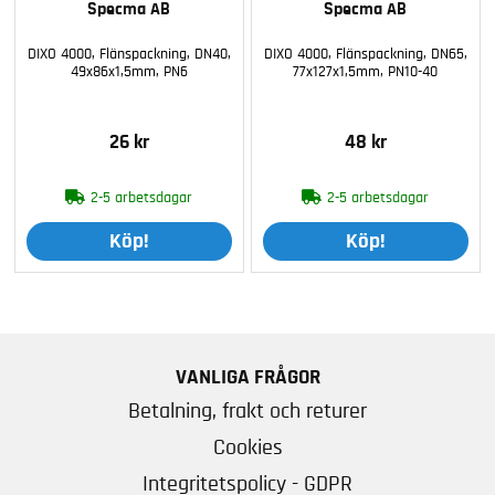
Specma AB
Specma AB
DIXO 4000, Flänspackning, DN40,
DIXO 4000, Flänspackning, DN65,
49x86x1,5mm, PN6
77x127x1,5mm, PN10-40
26 kr
48 kr
2-5 arbetsdagar
2-5 arbetsdagar
Köp!
Köp!
VANLIGA FRÅGOR
Betalning, frakt och returer
Cookies
Integritetspolicy - GDPR