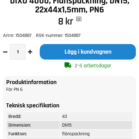
DIXO 4000, Flänspackning, DN15,
22x44x1,5mm, PN6
8
kr
Artnr:
1504887
RSK-nummer:
1504887
Lägg i kundvagnen
2-5 arbetsdagar
Produktinformation
För PN 6
Teknisk specifikation
Bredd:
43
Dimension:
DN15
Funktion:
flänspackning