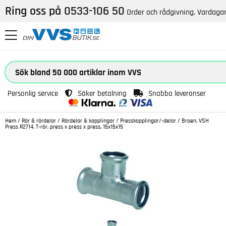
Ring oss på
0533-106 50
Order och rådgivning. Vardagar
Personlig service
Säker betalning
Snabba leveranser
Hem
/
Rör & rördelar
/
Rördelar & kopplingar
/
Presskopplingar/-delar
/
Broen, VSH
Press R2714, T-rör, press x press x press, 15x15x15