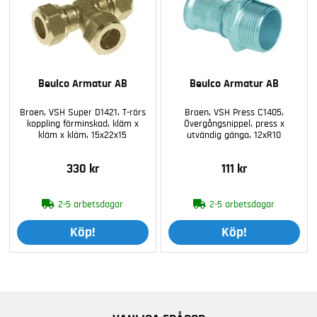
Beulco Armatur AB
Beulco Armatur AB
Broen, VSH Super D1421, T-rörs
Broen, VSH Press C1405,
koppling förminskad, kläm x
Övergångsnippel, press x
kläm x kläm, 15x22x15
utvändig gänga, 12xR10
330 kr
111 kr
2-5 arbetsdagar
2-5 arbetsdagar
Köp!
Köp!