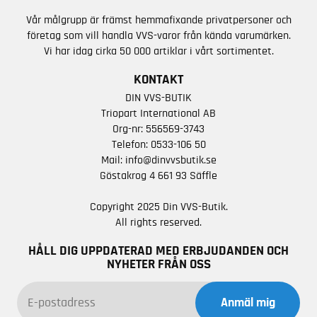
Vår målgrupp är främst hemmafixande privatpersoner och
företag som vill handla VVS-varor från kända varumärken.
Vi har idag cirka 50 000 artiklar i vårt sortimentet.
KONTAKT
DIN VVS-BUTIK
Triopart International AB
Org-nr: 556569-3743
Telefon:
0533-106 50
Mail:
info@dinvvsbutik.se
Göstakrog 4 661 93 Säffle
Copyright 2025 Din VVS-Butik.
All rights reserved.
HÅLL DIG UPPDATERAD MED ERBJUDANDEN OCH
NYHETER FRÅN OSS
Anmäl mig