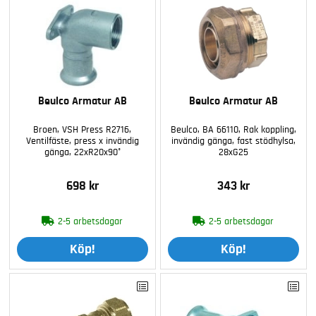
Beulco Armatur AB
Beulco Armatur AB
Broen, VSH Press R2716,
Beulco, BA 66110, Rak koppling,
Ventilfäste, press x invändig
invändig gänga, fast stödhylsa,
gänga, 22xR20x90°
28xG25
698 kr
343 kr
2-5 arbetsdagar
2-5 arbetsdagar
Köp!
Köp!