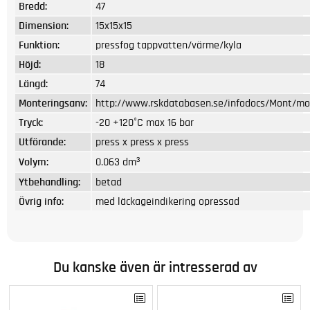
Bredd:
47
Dimension:
15x15x15
Funktion:
pressfog tappvatten/värme/kyla
Höjd:
18
Längd:
74
Monteringsanv:
http://www.rskdatabasen.se/infodocs/Mont/mon
Tryck:
-20 +120°C max 16 bar
Utförande:
press x press x press
Volym:
0.063 dm³
Ytbehandling:
betad
Övrig info:
med läckageindikering opressad
Du kanske även är intresserad av