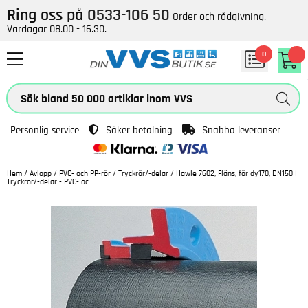
Ring oss på
0533-106 50
Order och rådgivning.
Vardagar 08.00 - 16.30.
0
Personlig service
Säker betalning
Snabba leveranser
Hem
/
Avlopp
/
PVC- och PP-rör
/
Tryckrör/-delar
/
Hawle 7602, Fläns, för dy170, DN150 |
Tryckrör/-delar - PVC- oc