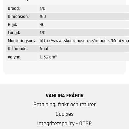
Bredd:
170
Dimension:
160
Höjd:
40
Längd:
170
Monteringsanv:
http://www.rskdatabasen.se/infodocs/Mont/mo
Utförande:
1muff
Volym:
1.156 dm³
VANLIGA FRÅGOR
Betalning, frakt och returer
Cookies
Integritetspolicy - GDPR