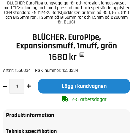
BLÜCHER EuroPipe tungväggiga rör och rördelar, längdsvetsat
med TIG-teknologi och med pressad muff och spetsände uppfyller
CEN standard EN 1124-2. Godstjockleken är 1mm på Ø50, Ø75, Ø110
och Ø125mm rör , 1.25mm på Ø160mm rör och 1,5mm på Ø200mm
rör. BLÜCH
BLÜCHER, EuroPipe,
Expansionsmuff, 1muff, grön
1680
kr
Artnr:
1550334
RSK-nummer:
1550334
Lägg i kundvagnen
2-5 arbetsdagar
Produktinformation
Teknisk specifikation