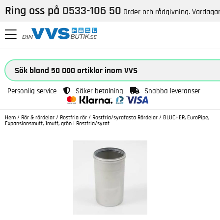
Ring oss på
0533-106 50
Order och rådgivning. Vardagar
Personlig service
Säker betalning
Snabba leveranser
Hem
/
Rör & rördelar
/
Rostfria rör
/
Rostfria/syrafasta Rördelar
/
BLÜCHER, EuroPipe,
Expansionsmuff, 1muff, grön | Rostfria/syraf