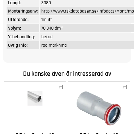
Längd:
3080
Monteringsanv:
http://www.rskdatabasen.se/infodocs/Mont/mon
Utförande:
1muff
Volym:
78.848 dm³
Ytbehandling:
betad
Övrig info:
röd märkning
Du kanske även är intresserad av