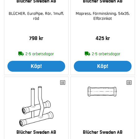
Blücher Sweden AB
Blücher Sweden AB
BLÜCHER, EuroPipe, Rör, 1muff,
Mapress, Förminskning, 54x35,
röd
Elförzinkat
798 kr
425 kr
2-5 arbetsdagar
2-5 arbetsdagar
Köp!
Köp!
Blücher Sweden AB
Blücher Sweden AB