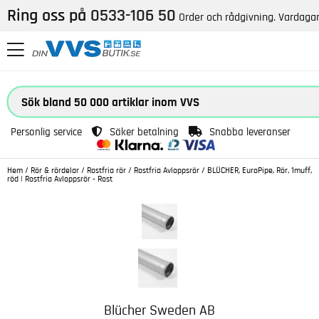
Ring oss på
0533-106 50
Order och rådgivning. Vardagar
Personlig service
Säker betalning
Snabba leveranser
Hem
/
Rör & rördelar
/
Rostfria rör
/
Rostfria Avloppsrör
/
BLÜCHER, EuroPipe, Rör, 1muff,
röd | Rostfria Avloppsrör - Rost
Blücher Sweden AB