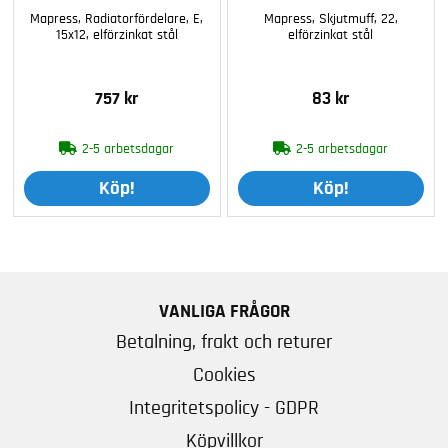
Mapress, Radiatorfördelare, E,
Mapress, Skjutmuff, 22,
15x12, elförzinkat stål
elförzinkat stål
757 kr
83 kr
2-5 arbetsdagar
2-5 arbetsdagar
Köp!
Köp!
VANLIGA FRÅGOR
Betalning, frakt och returer
Cookies
Integritetspolicy - GDPR
Köpvillkor