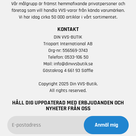
Vår målgrupp är främst hemmafixande privatpersoner och
företag som vill handla VVS-varor från kända varumärken.
Vi har idag cirka 50 000 artiklar i vårt sortimentet.
KONTAKT
DIN VVS-BUTIK
Triopart International AB
Org-nr: 556569-3743
Telefon:
0533-106 50
Mail:
info@dinvvsbutik.se
Göstakrog 4 661 93 Säffle
Copyright 2025 Din VVS-Butik.
All rights reserved.
HÅLL DIG UPPDATERAD MED ERBJUDANDEN OCH
NYHETER FRÅN OSS
Anmäl mig