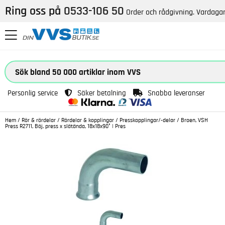
Ring oss på
0533-106 50
Order och rådgivning. Vardagar
Personlig service
Säker betalning
Snabba leveranser
Hem
/
Rör & rördelar
/
Rördelar & kopplingar
/
Presskopplingar/-delar
/
Broen, VSH
Press R2711, Böj, press x slätända, 18x18x90° | Pres