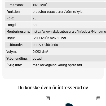
Dimension:
18x18x90°
Funktion:
pressfog tappvatten/värme/kyla
Höjd:
25
Längd:
68
Monteringsanv:
http://www.rskdatabasen.se/infodocs/Mont/mon
Tryck:
-20 +120°C max 16 bar
Utförande:
press x slätända
Volym:
0.092 dm³
Ytbehandling:
betad
Övrig info:
med läckageindikering opressad
Du kanske även är intresserad av