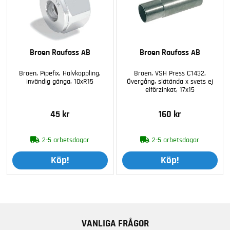
Broen Raufoss AB
Broen Raufoss AB
Broen, Pipefix, Halvkoppling,
Broen, VSH Press C1432,
invändig gänga, 10xR15
Övergång, slätända x svets ej
elförzinkat, 17x15
45 kr
160 kr
2-5 arbetsdagar
2-5 arbetsdagar
Köp!
Köp!
VANLIGA FRÅGOR