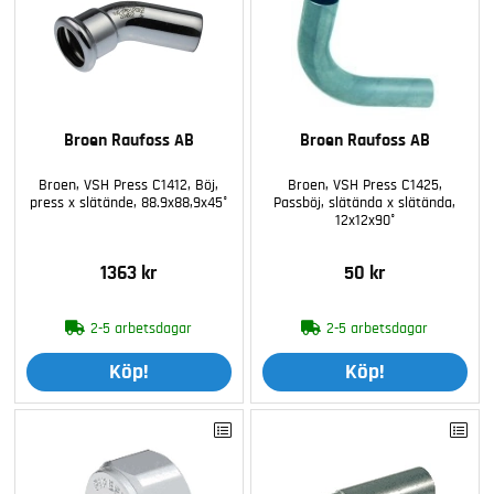
Broen Raufoss AB
Broen Raufoss AB
Broen, VSH Press C1412, Böj,
Broen, VSH Press C1425,
press x slätände, 88.9x88,9x45°
Passböj, slätända x slätända,
12x12x90°
1363 kr
50 kr
2-5 arbetsdagar
2-5 arbetsdagar
Köp!
Köp!