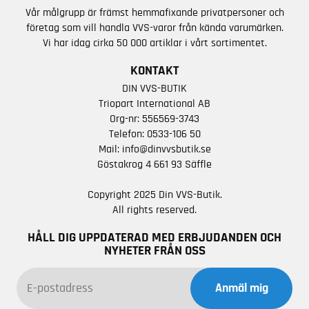
Vår målgrupp är främst hemmafixande privatpersoner och
företag som vill handla VVS-varor från kända varumärken.
Vi har idag cirka 50 000 artiklar i vårt sortimentet.
KONTAKT
DIN VVS-BUTIK
Triopart International AB
Org-nr: 556569-3743
Telefon:
0533-106 50
Mail:
info@dinvvsbutik.se
Göstakrog 4 661 93 Säffle
Copyright 2025 Din VVS-Butik.
All rights reserved.
HÅLL DIG UPPDATERAD MED ERBJUDANDEN OCH
NYHETER FRÅN OSS
Anmäl mig