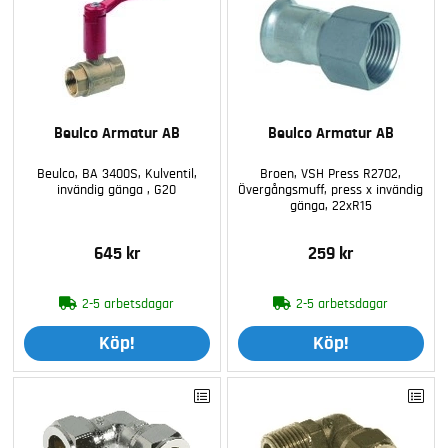
Beulco Armatur AB
Beulco Armatur AB
Beulco, BA 3400S, Kulventil,
Broen, VSH Press R2702,
invändig gänga , G20
Övergångsmuff, press x invändig
gänga, 22xR15
645 kr
259 kr
2-5 arbetsdagar
2-5 arbetsdagar
Köp!
Köp!