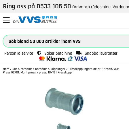
Ring oss på
0533-106 50
Order och rådgivning. Vardagar
Personlig service
Säker betalning
Snabba leveranser
Hem
/
Rör & rördelar
/
Rördelar & kopplingar
/
Presskopplingar/-delar
/
Broen, VSH
Press R2701, Muff, press x press, 18x18 | Presskoppl