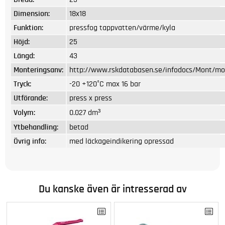
Dimension:
18x18
Funktion:
pressfog tappvatten/värme/kyla
Höjd:
25
Längd:
43
Monteringsanv:
http://www.rskdatabasen.se/infodocs/Mont/mon
Tryck:
-20 +120°C max 16 bar
Utförande:
press x press
Volym:
0.027 dm³
Ytbehandling:
betad
Övrig info:
med läckageindikering opressad
Du kanske även är intresserad av