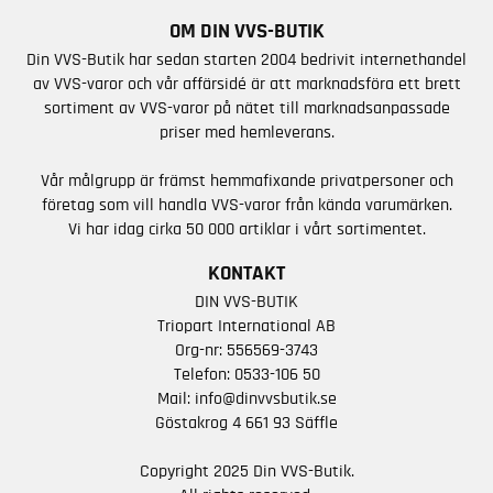
OM DIN VVS-BUTIK
Din VVS-Butik har sedan starten 2004 bedrivit internethandel
av VVS-varor och vår affärsidé är att marknadsföra ett brett
sortiment av VVS-varor på nätet till marknadsanpassade
priser med hemleverans.
Vår målgrupp är främst hemmafixande privatpersoner och
företag som vill handla VVS-varor från kända varumärken.
Vi har idag cirka 50 000 artiklar i vårt sortimentet.
KONTAKT
DIN VVS-BUTIK
Triopart International AB
Org-nr: 556569-3743
Telefon:
0533-106 50
Mail:
info@dinvvsbutik.se
Göstakrog 4 661 93 Säffle
Copyright 2025 Din VVS-Butik.