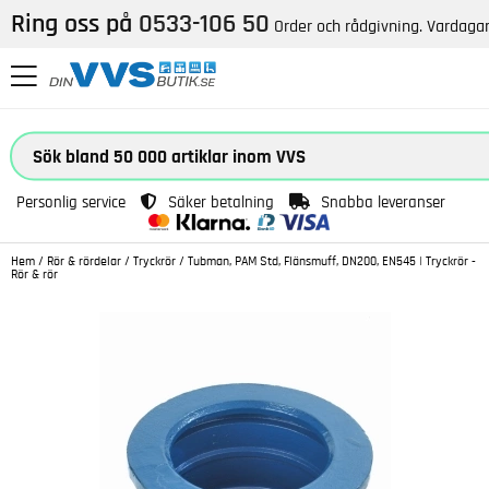
Ring oss på
0533-106 50
Order och rådgivning. Vardagar
Personlig service
Säker betalning
Snabba leveranser
Hem
/
Rör & rördelar
/
Tryckrör
/
Tubman, PAM Std, Flänsmuff, DN200, EN545 | Tryckrör -
Rör & rör