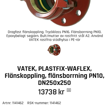
Dragfast flänskoppling. Tryckklass PN16. Flänsborrning PN10.
Epoxybelagt segjärn. Bult/mutter av rostfritt stål A2. Använd
VATEK rostfria stödhylsa i PE-rör
VATEK, PLASTFIX-WAFLEX,
Flänskoppling, flänsborrning PN10,
DN250x250
13738
kr
Artnr:
1141462
RSK-nummer:
1141462