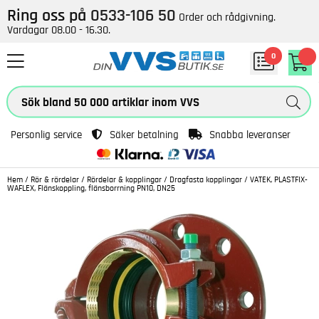
Ring oss på
0533-106 50
Order och rådgivning.
Vardagar 08.00 - 16.30.
0
Personlig service
Säker betalning
Snabba leveranser
Hem
/
Rör & rördelar
/
Rördelar & kopplingar
/
Dragfasta kopplingar
/
VATEK, PLASTFIX-
WAFLEX, Flänskoppling, flänsborrning PN10, DN25