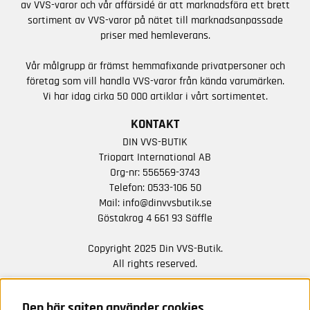
av VVS-varor och vår affärsidé är att marknadsföra ett brett
sortiment av VVS-varor på nätet till marknadsanpassade
priser med hemleverans.
Vår målgrupp är främst hemmafixande privatpersoner och
företag som vill handla VVS-varor från kända varumärken.
Vi har idag cirka 50 000 artiklar i vårt sortimentet.
KONTAKT
DIN VVS-BUTIK
Triopart International AB
Org-nr: 556569-3743
Telefon:
0533-106 50
Mail:
info@dinvvsbutik.se
Göstakrog 4 661 93 Säffle
Copyright 2025 Din VVS-Butik.
All rights reserved.
HÅLL DIG UPPDATERAD MED ERBJUDANDEN OCH
NYHETER FRÅN OSS
Den här sajten använder cookies