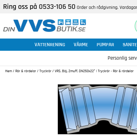
Ring oss på
0533-106 50
Order och rådgivning. Vardagar
VATTENRENING
VÄRME
PUMPAR
SANITE
Personlig serv
Hem
/
Rör & rördelar
/
Tryckrör
/
VRS, Böj, 2muff, DN250x22° | Tryckrör - Rör & rördelar