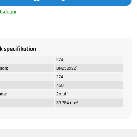
tsdagar
k specifikation
274
ion:
DN250x22°
274
450
nde:
2muff
33.784 dm³