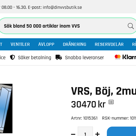
 08.00 - 16.30.
E-post:
info@dinvvsbutik.se
T
VENTILER
AVLOPP
DRÄNERING
RESERVDELAR
R
ice
Säker betalning
Snabba leveranser
VRS, Böj, 2m
30470
kr
Artnr:
1015361
RSK-nummer:
10