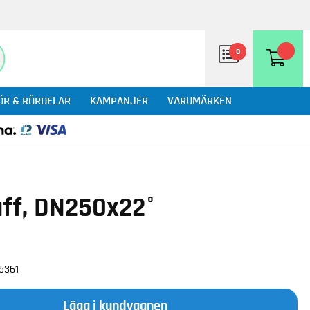
0
ÖR & RÖRDELAR
KAMPANJER
VARUMÄRKEN
uff, DN250x22°
15361
Lägg i kundvagnen