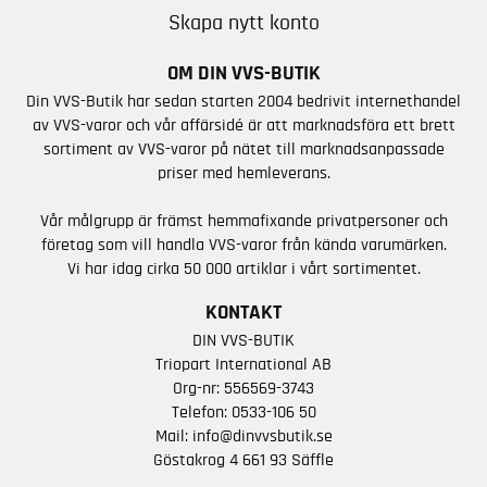
Skapa nytt konto
OM DIN VVS-BUTIK
Din VVS-Butik har sedan starten 2004 bedrivit internethandel
av VVS-varor och vår affärsidé är att marknadsföra ett brett
sortiment av VVS-varor på nätet till marknadsanpassade
priser med hemleverans.
Vår målgrupp är främst hemmafixande privatpersoner och
företag som vill handla VVS-varor från kända varumärken.
Vi har idag cirka 50 000 artiklar i vårt sortimentet.
KONTAKT
DIN VVS-BUTIK
Triopart International AB
Org-nr: 556569-3743
Telefon:
0533-106 50
Mail:
info@dinvvsbutik.se
Göstakrog 4 661 93 Säffle