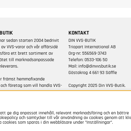
BUTIK
KONTAKT
har sedan starten 2004 bedrivit
DIN VVS-BUTIK
 av VVS-varor och vår affärsidé
Triopart International AB
sföra ett brett sortiment av
Org-nr: 556569-3743
ätet till marknadsanpassade
Telefon:
0533-106 50
leverans.
Mail:
info@dinvvsbutik.se
Göstakrog 4 661 93 Säffle
är främst hemmafixande
 och företag som vill handla VVS-
Copyright 2025 Din VVS-Butik.
da varumärken.
All rights reserved.
a 50 000 artiklar i vårt
att ge dig anpassat innehåll, relevant marknadsföring och en bättre
okiepolicy och samtycker till vår användning av cookies genom att kli
a cookies som sparas i din webbläsare under ”Inställningar”.