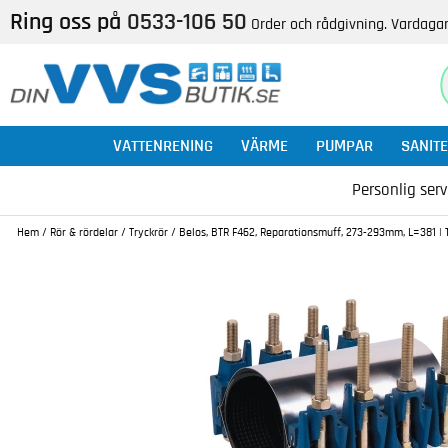
Ring oss på
0533-106 50
Order och rådgivning. Vardagar
VATTENRENING
VÄRME
PUMPAR
SANITE
Personlig serv
Hem
/
Rör & rördelar
/
Tryckrör
/
Belos, BTR F462, Reparationsmuff, 273-293mm, L=381 | T