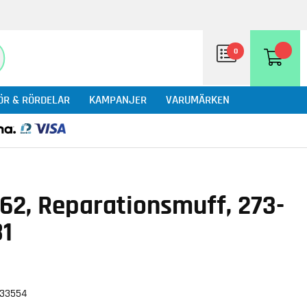
0
ÖR & RÖRDELAR
KAMPANJER
VARUMÄRKEN
462, Reparationsmuff, 273-
1
033554