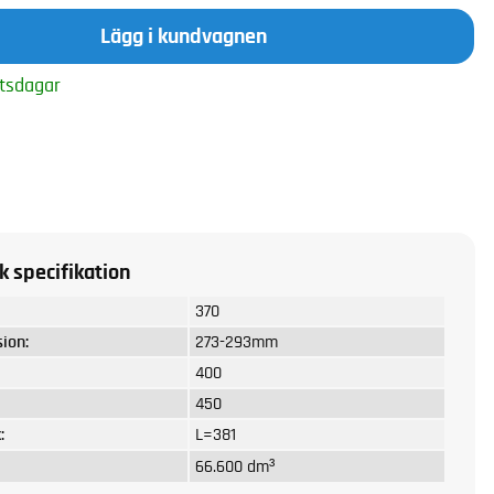
Lägg i kundvagnen
tsdagar
k specifikation
370
ion:
273-293mm
400
450
:
L=381
66.600 dm³