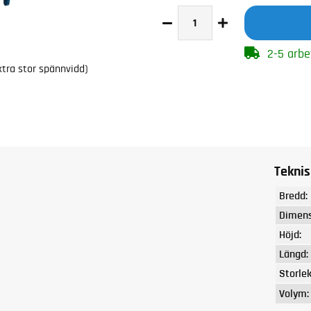
2-5 arbe
tra stor spännvidd)
Teknis
Bredd:
Dimens
Höjd:
Längd:
Storlek
Volym: