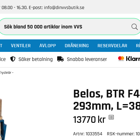
 08.00 - 16.30.
E-post:
info@dinvvsbutik.se
T
VENTILER
AVLOPP
DRÄNERING
RESERVDELAR
R
ice
Säker betalning
Snabba leveranser
ryckrör -
Belos, BTR F
293mm, L=38
13770
kr
Artnr:
1033554
RSK-nummer:
1