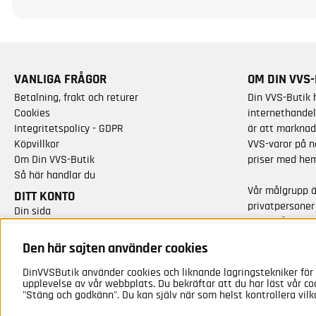
VANLIGA FRÅGOR
OM DIN VVS-
Betalning, frakt och returer
Din VVS-Butik 
Cookies
internethandel
Integritetspolicy - GDPR
är att marknad
Köpvillkor
VVS-varor på n
Om Din VVS-Butik
priser med hem
Så här handlar du
Vår målgrupp 
DITT KONTO
privatpersoner
Din sida
varor från kän
Skapa nytt konto
Vi har idag cirk
Den här sajten använder cookies
sortimentet.
DinVVSButik använder cookies och liknande lagringstekniker för 
upplevelse av vår webbplats. Du bekräftar att du har läst vår co
"Stäng och godkänn". Du kan själv när som helst kontrollera vilk