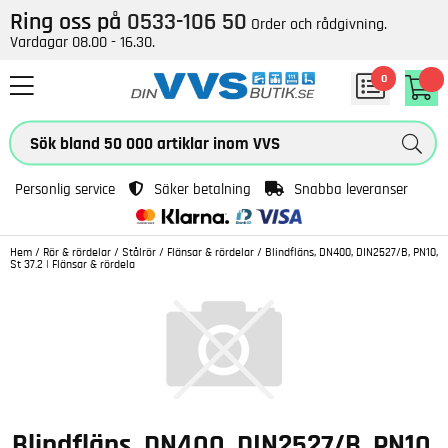
Ring oss på
0533-106 50
Order och rådgivning.
Vardagar 08.00 - 16.30.
0
Personlig service
Säker betalning
Snabba leveranser
Hem
/
Rör & rördelar
/
Stålrör
/
Flänsar & rördelar
/
Blindfläns, DN400, DIN2527/B, PN10,
St 37.2 | Flänsar & rördela
Blindfläns, DN400, DIN2527/B, PN10,