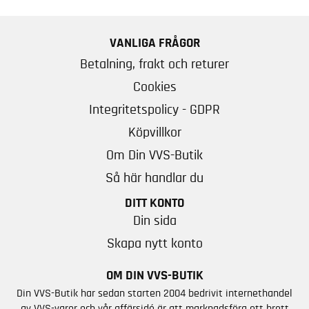
VANLIGA FRÅGOR
Betalning, frakt och returer
Cookies
Integritetspolicy - GDPR
Köpvillkor
Om Din VVS-Butik
Så här handlar du
DITT KONTO
Din sida
Skapa nytt konto
OM DIN VVS-BUTIK
Din VVS-Butik har sedan starten 2004 bedrivit internethandel
av VVS-varor och vår affärsidé är att marknadsföra ett brett