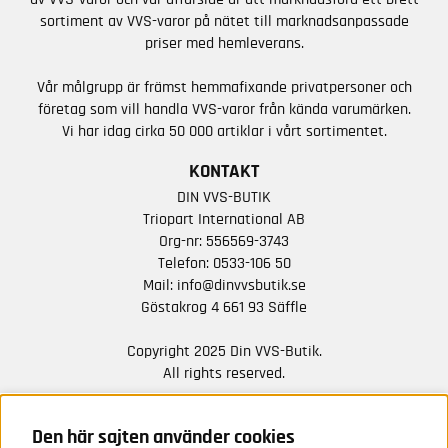
sortiment av VVS-varor på nätet till marknadsanpassade
priser med hemleverans.
Vår målgrupp är främst hemmafixande privatpersoner och
företag som vill handla VVS-varor från kända varumärken.
Vi har idag cirka 50 000 artiklar i vårt sortimentet.
KONTAKT
DIN VVS-BUTIK
Triopart International AB
Org-nr: 556569-3743
Telefon:
0533-106 50
Mail:
info@dinvvsbutik.se
Göstakrog 4 661 93 Säffle
Copyright 2025 Din VVS-Butik.
All rights reserved.
HÅLL DIG UPPDATERAD MED ERBJUDANDEN OCH
NYHETER FRÅN OSS
Den här sajten använder cookies