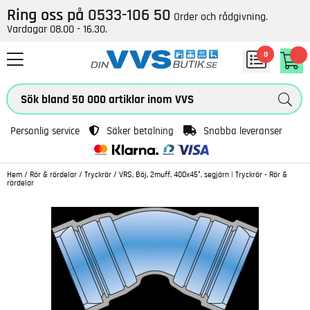
Ring oss på
0533-106 50
Order och rådgivning.
Vardagar 08.00 - 16.30.
0
Personlig service
Säker betalning
Snabba leveranser
Hem
/
Rör & rördelar
/
Tryckrör
/
VRS, Böj, 2muff, 400x45°, segjärn | Tryckrör - Rör &
rördelar