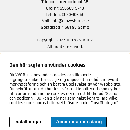
Triopart International AB
Org-nr: 556569-3743
Telefon:
0533-106 50
Mail:
info@dinvvsbutik.se
Göstakrog 4 661 93 Säffle
Copyright 2025 Din VVS-Butik.
All rights reserved.
HÅLL DIG UPPDATERAD MED ERBJUDANDEN OCH
NYHETER FRÅN OSS
Den här sajten använder cookies
DinVVSButik använder cookies och liknande
Anmäl mig
lagringstekniker för att ge dig anpassat innehåll, relevant
marknadsföring och en bättre upplevelse av vår webbplats.
Du bekräftar att du har läst vår cookiepolicy och samtycker
till vår användning av cookies genom att klicka på "Stäng
och godkänn". Du kan själv när som helst kontrollera vilka
cookies som sparas i din webbläsare under ”Inställningar”.
Inställningar
Acceptera och stäng