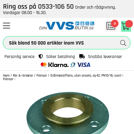
Ring oss på
0533-106 50
Order och rådgivning.
Vardagar 08.00 - 16.30.
0
Personlig service
Säker betalning
Snabba leveranser
Hem
/
Rör & rördelar
/
Flänsar
/
Stålmetallfläns, utan ansats, dy42, PN10/16, svart |
Flänsar -