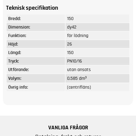
Teknisk specifikation
Bredd:
150
Dimension:
dy42
Funktion:
för lödning
Höjd:
26
Längd:
150
Tryck:
PN10/16
Utförande:
utan ansats
Volym:
0.585 dm³
Övrig info:
(centrifläns)
VANLIGA FRÅGOR