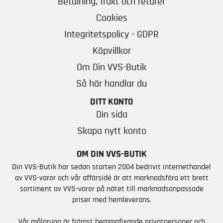
Betalning, frakt och returer
Cookies
Integritetspolicy - GDPR
Köpvillkor
Om Din VVS-Butik
Så här handlar du
DITT KONTO
Din sida
Skapa nytt konto
OM DIN VVS-BUTIK
Din VVS-Butik har sedan starten 2004 bedrivit internethandel
av VVS-varor och vår affärsidé är att marknadsföra ett brett
sortiment av VVS-varor på nätet till marknadsanpassade
priser med hemleverans.
Vår målgrupp är främst hemmafixande privatpersoner och