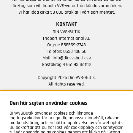
företag som vill handla VVS-varor från kända varumärken.
Vi har idag cirka 50 000 artiklar i vårt sortimentet.
KONTAKT
DIN VVS-BUTIK
Triopart International AB
Org-nr: 556569-3743
Telefon:
0533-106 50
Mail:
info@dinvvsbutik.se
Göstakrog 4 661 93 Säffle
Copyright 2025 Din VVS-Butik.
All rights reserved.
HÅLL DIG UPPDATERAD MED ERBJUDANDEN OCH
NYHETER FRÅN OSS
Den här sajten använder cookies
DinVVSButik använder cookies och liknande
Anmäl mig
lagringstekniker för att ge dig anpassat innehåll, relevant
marknadsföring och en bättre upplevelse av vår webbplats.
Du bekräftar att du har läst vår cookiepolicy och samtycker
till vår användning av cookies genom att klicka på "Stäng