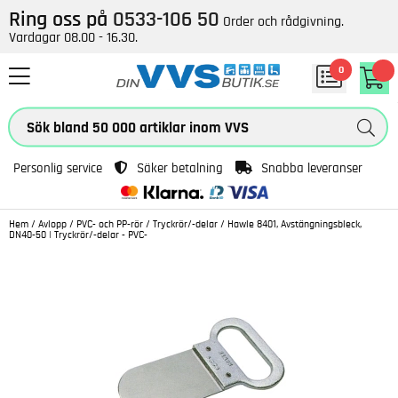
Ring oss på
0533-106 50
Order och rådgivning.
Vardagar 08.00 - 16.30.
0
Personlig service
Säker betalning
Snabba leveranser
Hem
/
Avlopp
/
PVC- och PP-rör
/
Tryckrör/-delar
/
Hawle 8401, Avstängningsbleck,
DN40-50 | Tryckrör/-delar - PVC-