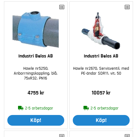
Industri Belos AB
Industri Belos AB
Hawle nr5250,
Hawle nr2670, Servisventil, med
Anborrningskoppling, blå,
PE-ändar SDR11, vit, 50
75xR32, PN16
4755 kr
10057 kr
2-5 arbetsdagar
2-5 arbetsdagar
Köp!
Köp!