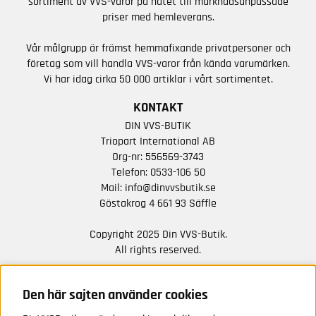
sortiment av VVS-varor på nätet till marknadsanpassade
priser med hemleverans.
Vår målgrupp är främst hemmafixande privatpersoner och
företag som vill handla VVS-varor från kända varumärken.
Vi har idag cirka 50 000 artiklar i vårt sortimentet.
KONTAKT
DIN VVS-BUTIK
Triopart International AB
Org-nr: 556569-3743
Telefon:
0533-106 50
Mail:
info@dinvvsbutik.se
Göstakrog 4 661 93 Säffle
Copyright 2025 Din VVS-Butik.
All rights reserved.
HÅLL DIG UPPDATERAD MED ERBJUDANDEN OCH
NYHETER FRÅN OSS
Den här sajten använder cookies