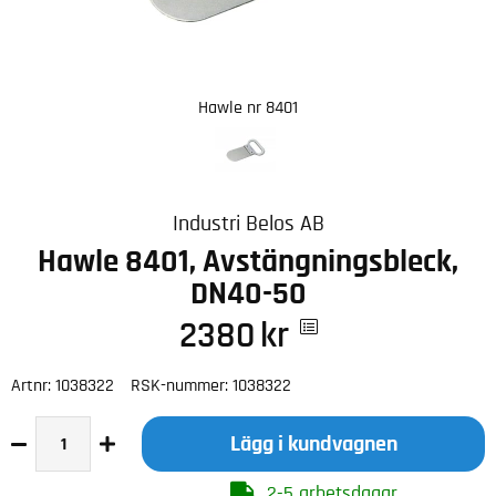
Hawle nr 8401
Industri Belos AB
Hawle 8401, Avstängningsbleck,
DN40-50
2380
kr
Artnr:
1038322
RSK-nummer:
1038322
Lägg i kundvagnen
2-5 arbetsdagar