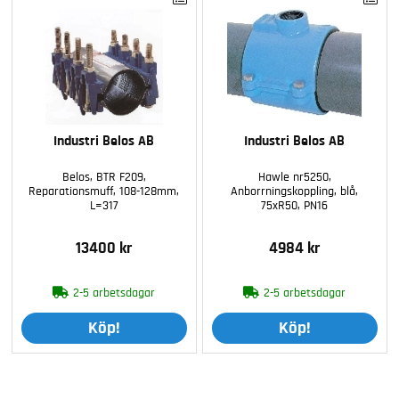
Industri Belos AB
Industri Belos AB
Belos, BTR F209,
Hawle nr5250,
Reparationsmuff, 108-128mm,
Anborrningskoppling, blå,
L=317
75xR50, PN16
13400 kr
4984 kr
2-5 arbetsdagar
2-5 arbetsdagar
Köp!
Köp!