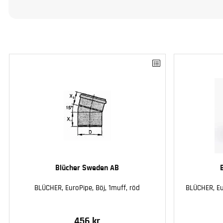
Blücher Sweden AB
BLÜCHER, EuroPipe, Böj, 1muff, röd
BLÜCHER, Eu
456 kr