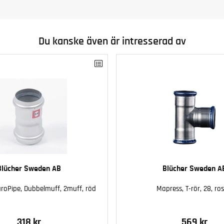
Du kanske även är intresserad av
Blücher Sweden AB
Blücher Sweden A
roPipe, Dubbelmuff, 2muff, röd
Mapress, T-rör, 28, ros
318 kr
569 kr