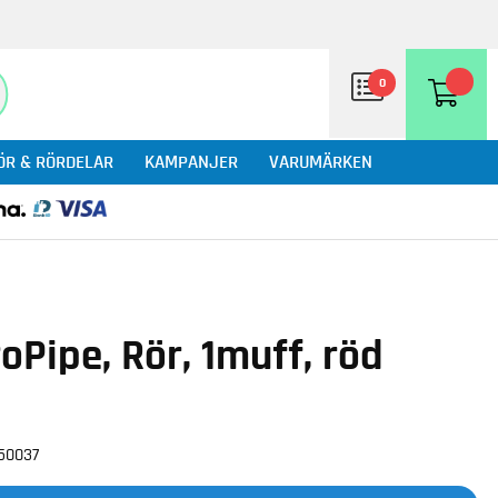
0
ÖR & RÖRDELAR
KAMPANJER
VARUMÄRKEN
Pipe, Rör, 1muff, röd
50037