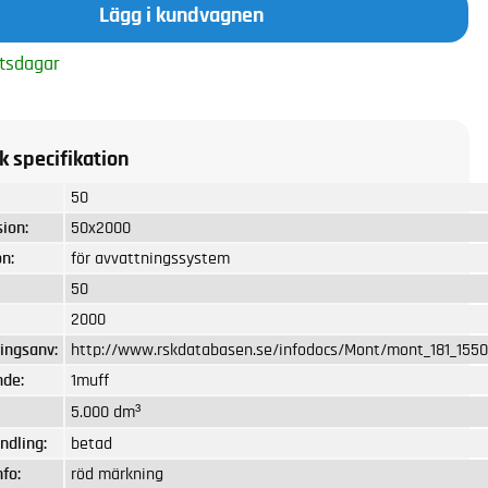
Lägg i kundvagnen
tsdagar
k specifikation
50
ion:
50x2000
n:
för avvattningssystem
50
2000
ingsanv:
http://www.rskdatabasen.se/infodocs/Mont/mont_181_1550
nde:
1muff
5.000 dm³
ndling:
betad
nfo:
röd märkning