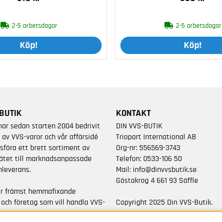
2-5 arbetsdagar
2-5 arbetsdagar
Köp!
Köp!
BUTIK
KONTAKT
har sedan starten 2004 bedrivit
DIN VVS-BUTIK
 av VVS-varor och vår affärsidé
Triopart International AB
sföra ett brett sortiment av
Org-nr: 556569-3743
ätet till marknadsanpassade
Telefon:
0533-106 50
leverans.
Mail:
info@dinvvsbutik.se
Göstakrog 4 661 93 Säffle
är främst hemmafixande
 och företag som vill handla VVS-
Copyright 2025 Din VVS-Butik.
da varumärken.
All rights reserved.