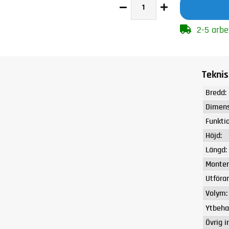
2-5 arbe
Teknis
Bredd:
Dimens
Funktio
Höjd:
Längd:
Monter
Utföra
Volym:
Ytbeha
Övrig i