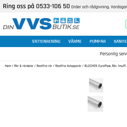
Ring oss på
0533-106 50
Order och rådgivning. Vardagar
VATTENRENING
VÄRME
PUMPAR
SANITE
Personlig serv
Hem
/
Rör & rördelar
/
Rostfria rör
/
Rostfria Avloppsrör
/
BLÜCHER, EuroPipe, Rör, 1muff, 