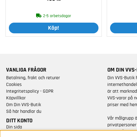
2-5 arbetsdagar
Köp!
VANLIGA FRÅGOR
OM DIN VVS-
Betalning, frakt och returer
Din VVS-Butik 
Cookies
internethandel
Integritetspolicy - GDPR
är att marknad
Köpvillkor
VVS-varor på n
Om Din VVS-Butik
priser med hem
Så här handlar du
Vår målgrupp 
DITT KONTO
privatpersoner
Din sida
varor från kän
Skapa nytt konto