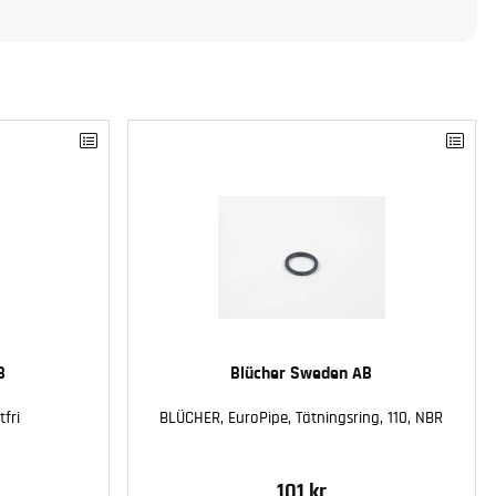
B
Blücher Sweden AB
tfri
BLÜCHER, EuroPipe, Tätningsring, 110, NBR
101 kr