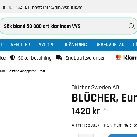
 08.00 - 16.30.
E-post:
info@dinvvsbutik.se
T
VENTILER
AVLOPP
DRÄNERING
RESERVDELAR
R
ice
Säker betalning
Snabba leveranser
röd | Rostfria Avloppsrör - Rost
Blücher Sweden AB
BLÜCHER, Euro
1420
kr
Artnr:
1550037
RSK-nummer:
15