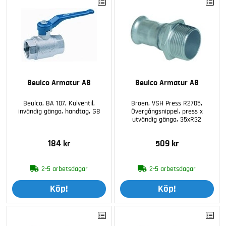
Beulco Armatur AB
Beulco Armatur AB
Beulco, BA 107, Kulventil,
Broen, VSH Press R2705,
invändig gänga, handtag, G8
Övergångsnippel, press x
utvändig gänga, 35xR32
184 kr
509 kr
2-5 arbetsdagar
2-5 arbetsdagar
Köp!
Köp!