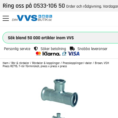
Ring oss på
0533-106 50
Order och rådgivning. Vardagar
Personlig service
Säker betalning
Snabba leveranser
Hem
/
Rör & rördelar
/
Rördelar & kopplingar
/
Presskopplingar/-delar
/
Broen, VSH
Press R2715, T-rör förminskat, press x press x press