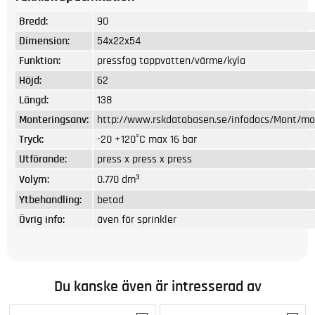
Bredd:
90
Dimension:
54x22x54
Funktion:
pressfog tappvatten/värme/kyla
Höjd:
62
Längd:
138
Monteringsanv:
http://www.rskdatabasen.se/infodocs/Mont/mon
Tryck:
-20 +120°C max 16 bar
Utförande:
press x press x press
Volym:
0.770 dm³
Ytbehandling:
betad
Övrig info:
även för sprinkler
Du kanske även är intresserad av