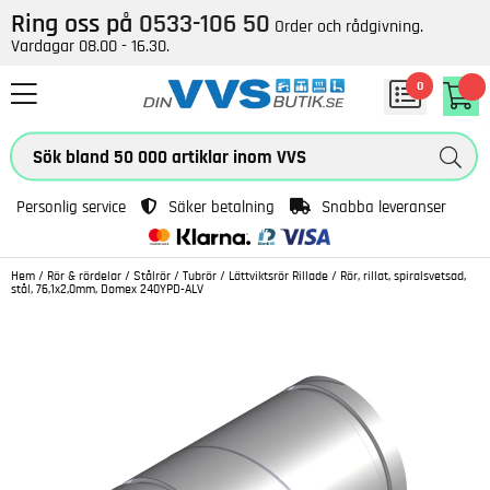
Ring oss på
0533-106 50
Order och rådgivning.
Vardagar 08.00 - 16.30.
0
Personlig service
Säker betalning
Snabba leveranser
Hem
/
Rör & rördelar
/
Stålrör
/
Tubrör
/
Lättviktsrör Rillade
/
Rör, rillat, spiralsvetsad,
stål, 76,1x2,0mm, Domex 240YPD-ALV