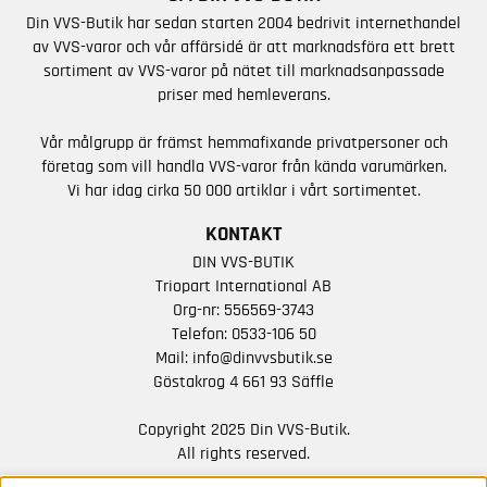
Din VVS-Butik har sedan starten 2004 bedrivit internethandel
av VVS-varor och vår affärsidé är att marknadsföra ett brett
sortiment av VVS-varor på nätet till marknadsanpassade
priser med hemleverans.
Vår målgrupp är främst hemmafixande privatpersoner och
företag som vill handla VVS-varor från kända varumärken.
Vi har idag cirka 50 000 artiklar i vårt sortimentet.
KONTAKT
DIN VVS-BUTIK
Triopart International AB
Org-nr: 556569-3743
Telefon:
0533-106 50
Mail:
info@dinvvsbutik.se
Göstakrog 4 661 93 Säffle
Copyright 2025 Din VVS-Butik.
All rights reserved.