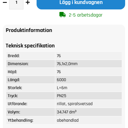
Lägg i kundvagnen
2-5 arbetsdagar
Produktinformation
Teknisk specifikation
Bredd:
76
Dimension:
76,1x2,0mm
Höjd:
76
Längd:
6000
Storlek:
L=6m
Tryck:
PN25
Utförande:
rillat, spiralsvetsad
Volym:
34.747 dm³
Ytbehandling:
obehandlad