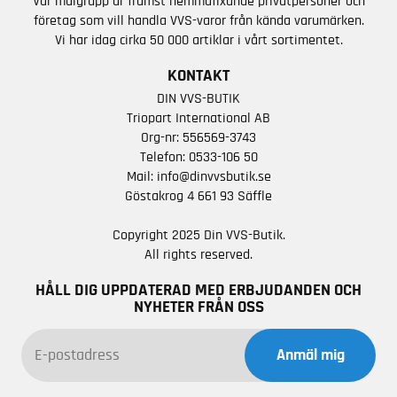
Vår målgrupp är främst hemmafixande privatpersoner och
företag som vill handla VVS-varor från kända varumärken.
Vi har idag cirka 50 000 artiklar i vårt sortimentet.
KONTAKT
DIN VVS-BUTIK
Triopart International AB
Org-nr: 556569-3743
Telefon:
0533-106 50
Mail:
info@dinvvsbutik.se
Göstakrog 4 661 93 Säffle
Copyright 2025 Din VVS-Butik.
All rights reserved.
HÅLL DIG UPPDATERAD MED ERBJUDANDEN OCH
NYHETER FRÅN OSS
Anmäl mig