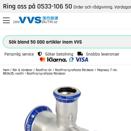
Ring oss på
0533-106 50
Order och rådgivning. Vardagar
Personlig service
Säker betalning
Snabba leveranser
Hem
/
Rör & rördelar
/
Rostfria rör
/
Rostfria/syrafasta Rördelar
/
Mapress, T-rör,
88,9x35, rostfri | Rostfria/syrafasta Rördelar