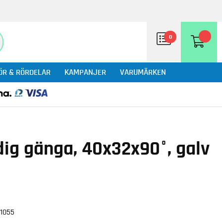
0
ÖR & RÖRDELAR
KAMPANJER
VARUMÄRKEN
dig gänga, 40x32x90°, galv
71055