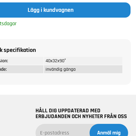
Lägg i kundvagnen
tsdagar
k specifikation
ion:
40x32x90°
nde:
invändig gänga
HÅLL DIG UPPDATERAD MED
ERBJUDANDEN OCH NYHETER FRÅN OSS
Anmäl mig