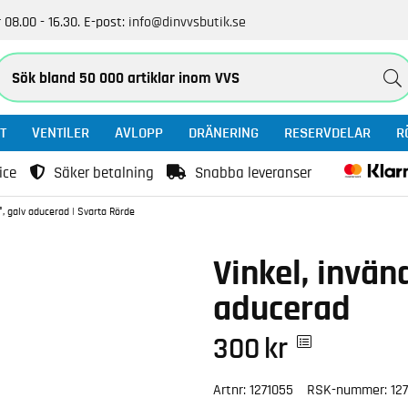
 08.00 - 16.30.
E-post:
info@dinvvsbutik.se
T
VENTILER
AVLOPP
DRÄNERING
RESERVDELAR
R
ice
Säker betalning
Snabba leveranser
°, galv aducerad | Svarta Rörde
Vinkel, invän
aducerad
300
kr
Artnr:
1271055
RSK-nummer:
12