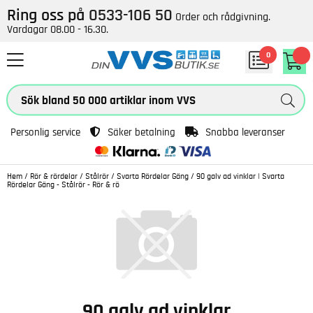
Ring oss på
0533-106 50
Order och rådgivning.
Vardagar 08.00 - 16.30.
0
Personlig service
Säker betalning
Snabba leveranser
Hem
/
Rör & rördelar
/
Stålrör
/
Svarta Rördelar Gäng
/
90 galv ad vinklar | Svarta
Rördelar Gäng - Stålrör - Rör & rö
90 galv ad vinklar