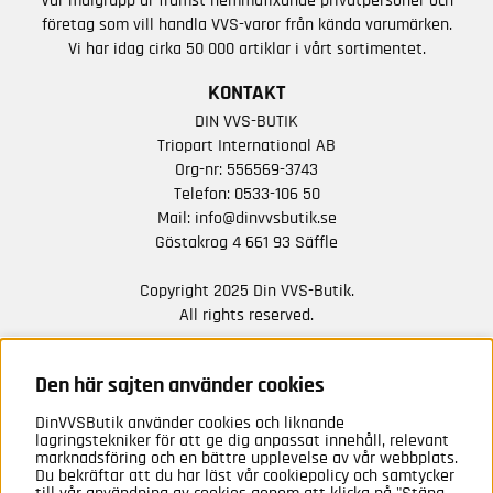
Vår målgrupp är främst hemmafixande privatpersoner och
företag som vill handla VVS-varor från kända varumärken.
Vi har idag cirka 50 000 artiklar i vårt sortimentet.
KONTAKT
DIN VVS-BUTIK
Triopart International AB
Org-nr: 556569-3743
Telefon:
0533-106 50
Mail:
info@dinvvsbutik.se
Göstakrog 4 661 93 Säffle
Copyright 2025 Din VVS-Butik.
All rights reserved.
HÅLL DIG UPPDATERAD MED ERBJUDANDEN OCH
NYHETER FRÅN OSS
Den här sajten använder cookies
DinVVSButik använder cookies och liknande
Anmäl mig
lagringstekniker för att ge dig anpassat innehåll, relevant
marknadsföring och en bättre upplevelse av vår webbplats.
Du bekräftar att du har läst vår cookiepolicy och samtycker