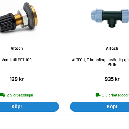
Altech
Altech
Ventil till PPT1100
ALTECH, T-koppling, utvändig g
PN16
129 kr
935 kr
2-5 arbetsdagar
2-5 arbetsdagar
Köp!
Köp!