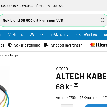
 08.00 - 16.30.
E-post:
info@dinvvsbutik.se
T
VENTILER
AVLOPP
DRÄNERING
RESERVDELAR
R
ice
Säker betalning
Snabba leveranser
tomater - Pumpar
Altech
ALTECH KABE
68
kr
Artnr:
145700
RSK-nummer:
145