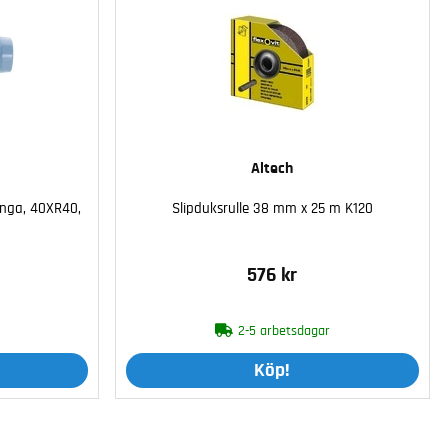
Altech
änga, 40XR40,
Slipduksrulle 38 mm x 25 m K120
576 kr
2-5 arbetsdagar
Köp!