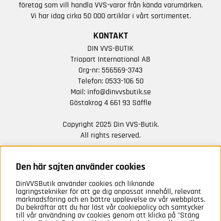
företag som vill handla VVS-varor från kända varumärken.
Vi har idag cirka 50 000 artiklar i vårt sortimentet.
KONTAKT
DIN VVS-BUTIK
Triopart International AB
Org-nr: 556569-3743
Telefon:
0533-106 50
Mail:
info@dinvvsbutik.se
Göstakrog 4 661 93 Säffle
Copyright 2025 Din VVS-Butik.
All rights reserved.
HÅLL DIG UPPDATERAD MED ERBJUDANDEN OCH
NYHETER FRÅN OSS
Den här sajten använder cookies
DinVVSButik använder cookies och liknande
Anmäl mig
lagringstekniker för att ge dig anpassat innehåll, relevant
marknadsföring och en bättre upplevelse av vår webbplats.
Du bekräftar att du har läst vår cookiepolicy och samtycker
till vår användning av cookies genom att klicka på "Stäng