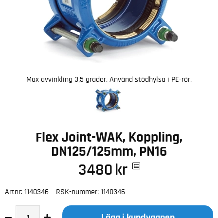
Max avvinkling 3,5 grader. Använd stödhylsa i PE-rör.
Flex Joint-WAK, Koppling,
DN125/125mm, PN16
3480
kr
Artnr:
1140346
RSK-nummer:
1140346
Lägg i kundvagnen