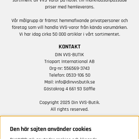
sortiment av VVS-varor på nätet till marknadsanpassade
priser med hemleverans.
Vår målgrupp är främst hemmafixande privatpersoner och
företag som vill handla VVS-varor från kända varumärken.
Vi har idag cirka 50 000 artiklar i vårt sortimentet.
KONTAKT
DIN VVS-BUTIK
Triopart International AB
Org-nr: 556569-3743
Telefon:
0533-106 50
Mail:
info@dinvvsbutik.se
Göstakrog 4 661 93 Säffle
Copyright 2025 Din VVS-Butik.
All rights reserved.
HÅLL DIG UPPDATERAD MED ERBJUDANDEN OCH
NYHETER FRÅN OSS
Den här sajten använder cookies