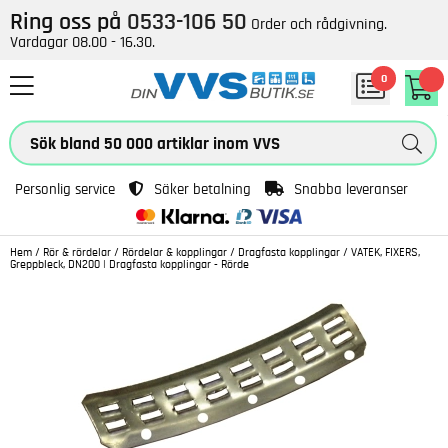
Ring oss på
0533-106 50
Order och rådgivning.
Vardagar 08.00 - 16.30.
0
Personlig service
Säker betalning
Snabba leveranser
Hem
/
Rör & rördelar
/
Rördelar & kopplingar
/
Dragfasta kopplingar
/
VATEK, FIXERS,
Greppbleck, DN200 | Dragfasta kopplingar - Rörde