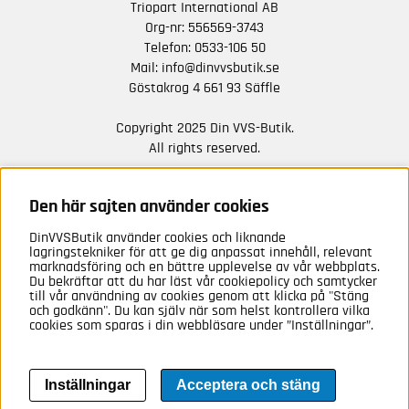
Triopart International AB
Org-nr: 556569-3743
Telefon:
0533-106 50
Mail:
info@dinvvsbutik.se
Göstakrog 4 661 93 Säffle
Copyright 2025 Din VVS-Butik.
All rights reserved.
HÅLL DIG UPPDATERAD MED ERBJUDANDEN OCH
NYHETER FRÅN OSS
Den här sajten använder cookies
DinVVSButik använder cookies och liknande
Anmäl mig
lagringstekniker för att ge dig anpassat innehåll, relevant
marknadsföring och en bättre upplevelse av vår webbplats.
Du bekräftar att du har läst vår cookiepolicy och samtycker
till vår användning av cookies genom att klicka på "Stäng
och godkänn". Du kan själv när som helst kontrollera vilka
cookies som sparas i din webbläsare under ”Inställningar”.
Inställningar
Acceptera och stäng