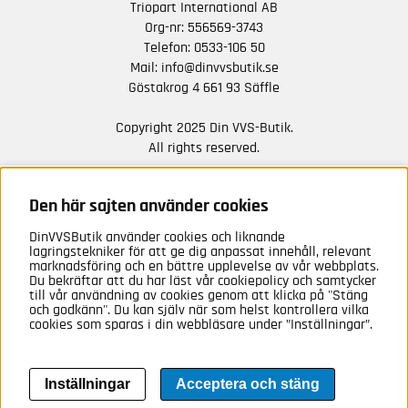
Triopart International AB
Org-nr: 556569-3743
Telefon:
0533-106 50
Mail:
info@dinvvsbutik.se
Göstakrog 4 661 93 Säffle
Copyright 2025 Din VVS-Butik.
All rights reserved.
HÅLL DIG UPPDATERAD MED ERBJUDANDEN OCH
NYHETER FRÅN OSS
Den här sajten använder cookies
DinVVSButik använder cookies och liknande
Anmäl mig
lagringstekniker för att ge dig anpassat innehåll, relevant
marknadsföring och en bättre upplevelse av vår webbplats.
Du bekräftar att du har läst vår cookiepolicy och samtycker
till vår användning av cookies genom att klicka på "Stäng
och godkänn". Du kan själv när som helst kontrollera vilka
cookies som sparas i din webbläsare under ”Inställningar”.
Inställningar
Acceptera och stäng