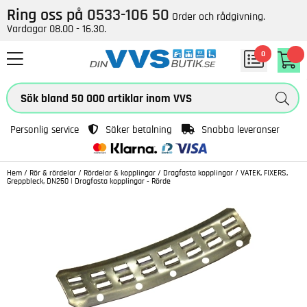
Ring oss på
0533-106 50
Order och rådgivning.
Vardagar 08.00 - 16.30.
0
Personlig service
Säker betalning
Snabba leveranser
Hem
/
Rör & rördelar
/
Rördelar & kopplingar
/
Dragfasta kopplingar
/
VATEK, FIXERS,
Greppbleck, DN250 | Dragfasta kopplingar - Rörde