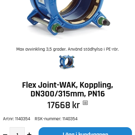
Max avvinkling 3,5 grader. Använd stödhylsa i PE-rör.
Flex Joint-WAK, Koppling,
DN300/315mm, PN16
17668
kr
Artnr:
1140354
RSK-nummer:
1140354
Lägg i kundvagnen