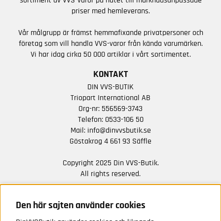
sortiment av VVS-varor på nätet till marknadsanpassade
priser med hemleverans.
Vår målgrupp är främst hemmafixande privatpersoner och
företag som vill handla VVS-varor från kända varumärken.
Vi har idag cirka 50 000 artiklar i vårt sortimentet.
KONTAKT
DIN VVS-BUTIK
Triopart International AB
Org-nr: 556569-3743
Telefon:
0533-106 50
Mail:
info@dinvvsbutik.se
Göstakrog 4 661 93 Säffle
Copyright 2025 Din VVS-Butik.
All rights reserved.
HÅLL DIG UPPDATERAD MED ERBJUDANDEN OCH
NYHETER FRÅN OSS
Den här sajten använder cookies