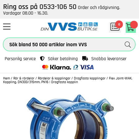
Ring oss på
0533-106 50
Order och rådgivning.
Vardagar 08.00 - 16.30.
0
Personlig service
Säker betalning
Snabba leveranser
Hem
/
Rör & rördelar
/
Rördelar & kopplingar
/
Dragfasta kopplingar
/
Flex Joint-WAK,
Koppling, DN300/315mm, PN16 | Dragfasta kopplin