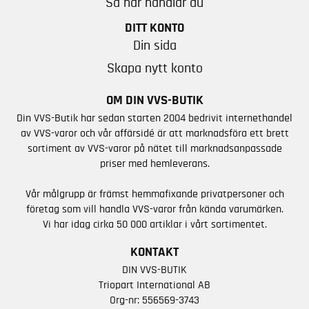
Så här handlar du
DITT KONTO
Din sida
Skapa nytt konto
OM DIN VVS-BUTIK
Din VVS-Butik har sedan starten 2004 bedrivit internethandel
av VVS-varor och vår affärsidé är att marknadsföra ett brett
sortiment av VVS-varor på nätet till marknadsanpassade
priser med hemleverans.
Vår målgrupp är främst hemmafixande privatpersoner och
företag som vill handla VVS-varor från kända varumärken.
Vi har idag cirka 50 000 artiklar i vårt sortimentet.
KONTAKT
DIN VVS-BUTIK
Triopart International AB
Org-nr: 556569-3743