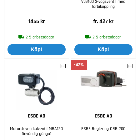
VLG100 3-vägsventil med
förbikoppling
1455 kr
fr. 427 kr
2-5 arbetsdagar
2-5 arbetsdagar
Köp!
Köp!
42
ESBE AB
ESBE AB
Motordriven kulventil MBA120
ESBE Reglering CRB 200
(invändig gänga)