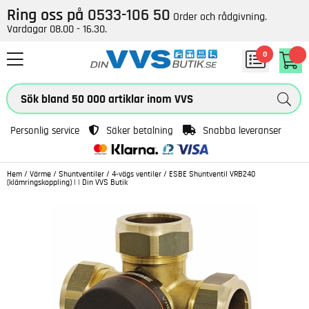
Ring oss på
0533-106 50
Order och rådgivning.
Vardagar 08.00 - 16.30.
0
Personlig service
Säker betalning
Snabba leveranser
Hem
/
Värme
/
Shuntventiler
/
4-vägs ventiler
/
ESBE Shuntventil VRB240
(klämringskoppling) | | Din VVS Butik