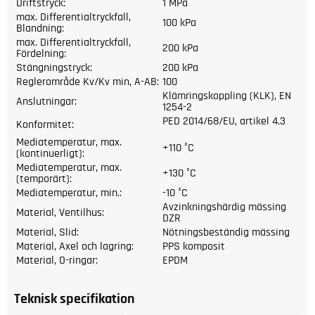
Driftstryck:
1 MPa
max. Differentialtryckfall,
100 kPa
Blandning:
max. Differentialtryckfall,
200 kPa
Fördelning:
Stängningstryck:
200 kPa
Reglerområde Kv/Kv min, A-AB:
100
Klämringskoppling (KLK), EN
Anslutningar:
1254-2
PED 2014/68/EU, artikel 4.3
Konformitet:
Mediatemperatur, max.
+110 °C
(kontinuerligt):
Mediatemperatur, max.
+130 °C
(temporärt):
Mediatemperatur, min.:
-10 °C
Avzinkningshärdig mässing
Material, Ventilhus:
DZR
Material, Slid:
Nötningsbeständig mässing
Material, Axel och lagring:
PPS komposit
Material, O-ringar:
EPDM
Teknisk specifikation