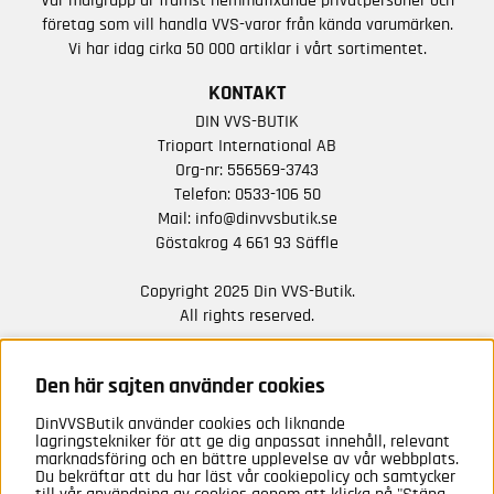
Vår målgrupp är främst hemmafixande privatpersoner och
företag som vill handla VVS-varor från kända varumärken.
Vi har idag cirka 50 000 artiklar i vårt sortimentet.
KONTAKT
DIN VVS-BUTIK
Triopart International AB
Org-nr: 556569-3743
Telefon:
0533-106 50
Mail:
info@dinvvsbutik.se
Göstakrog 4 661 93 Säffle
Copyright 2025 Din VVS-Butik.
All rights reserved.
HÅLL DIG UPPDATERAD MED ERBJUDANDEN OCH
NYHETER FRÅN OSS
Den här sajten använder cookies
DinVVSButik använder cookies och liknande
Anmäl mig
lagringstekniker för att ge dig anpassat innehåll, relevant
marknadsföring och en bättre upplevelse av vår webbplats.
Du bekräftar att du har läst vår cookiepolicy och samtycker