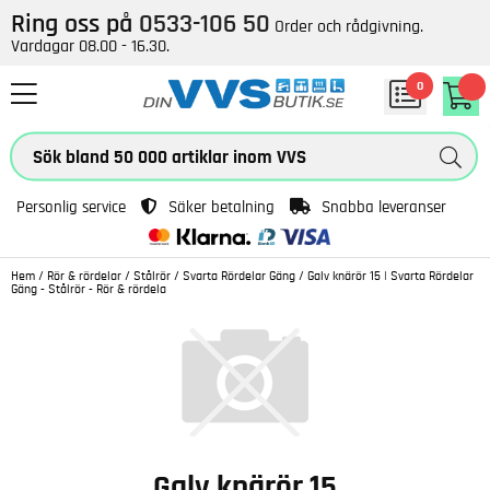
Ring oss på
0533-106 50
Order och rådgivning.
Vardagar 08.00 - 16.30.
0
Personlig service
Säker betalning
Snabba leveranser
Hem
/
Rör & rördelar
/
Stålrör
/
Svarta Rördelar Gäng
/
Galv knärör 15 | Svarta Rördelar
Gäng - Stålrör - Rör & rördela
Galv knärör 15