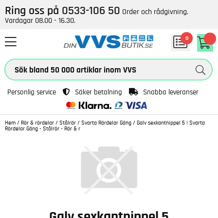
Ring oss på
0533-106 50
Order och rådgivning.
Vardagar 08.00 - 16.30.
0
Personlig service
Säker betalning
Snabba leveranser
Hem
/
Rör & rördelar
/
Stålrör
/
Svarta Rördelar Gäng
/
Galv sexkantnippel 5 | Svarta
Rördelar Gäng - Stålrör - Rör & r
Galv sexkantnippel 5