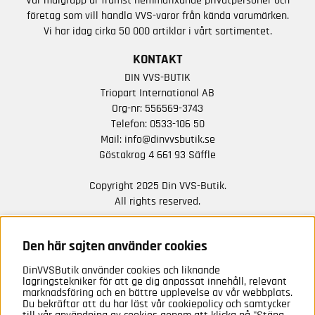
Vår målgrupp är främst hemmafixande privatpersoner och
företag som vill handla VVS-varor från kända varumärken.
Vi har idag cirka 50 000 artiklar i vårt sortimentet.
KONTAKT
DIN VVS-BUTIK
Triopart International AB
Org-nr: 556569-3743
Telefon:
0533-106 50
Mail:
info@dinvvsbutik.se
Göstakrog 4 661 93 Säffle
Copyright 2025 Din VVS-Butik.
All rights reserved.
HÅLL DIG UPPDATERAD MED ERBJUDANDEN OCH
NYHETER FRÅN OSS
Den här sajten använder cookies
DinVVSButik använder cookies och liknande
Anmäl mig
lagringstekniker för att ge dig anpassat innehåll, relevant
marknadsföring och en bättre upplevelse av vår webbplats.
Du bekräftar att du har läst vår cookiepolicy och samtycker