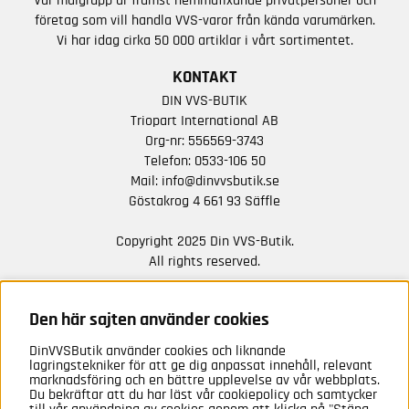
Vår målgrupp är främst hemmafixande privatpersoner och
företag som vill handla VVS-varor från kända varumärken.
Vi har idag cirka 50 000 artiklar i vårt sortimentet.
KONTAKT
DIN VVS-BUTIK
Triopart International AB
Org-nr: 556569-3743
Telefon:
0533-106 50
Mail:
info@dinvvsbutik.se
Göstakrog 4 661 93 Säffle
Copyright 2025 Din VVS-Butik.
All rights reserved.
HÅLL DIG UPPDATERAD MED ERBJUDANDEN OCH
NYHETER FRÅN OSS
Den här sajten använder cookies
DinVVSButik använder cookies och liknande
Anmäl mig
lagringstekniker för att ge dig anpassat innehåll, relevant
marknadsföring och en bättre upplevelse av vår webbplats.
Du bekräftar att du har läst vår cookiepolicy och samtycker