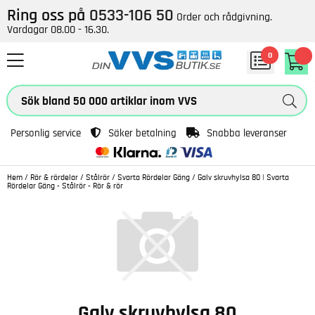
Ring oss på
0533-106 50
Order och rådgivning.
Vardagar 08.00 - 16.30.
0
Personlig service
Säker betalning
Snabba leveranser
Hem
/
Rör & rördelar
/
Stålrör
/
Svarta Rördelar Gäng
/
Galv skruvhylsa 80 | Svarta
Rördelar Gäng - Stålrör - Rör & rör
Galv skruvhylsa 80