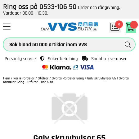
Ring oss på
0533-106 50
Order och rådgivning.
Vardagar 08.00 - 16.30.
0
Personlig service
Säker betalning
Snabba leveranser
Hem
/
Rör & rördelar
/
Stålrör
/
Svarta Rördelar Gäng
/
Galv skruvhylsor 65 | Svarta
Rördelar Gäng - Stålrör - Rör & rö
Galv skruvhylsor 65