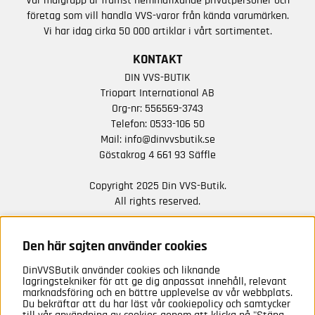
Vår målgrupp är främst hemmafixande privatpersoner och
företag som vill handla VVS-varor från kända varumärken.
Vi har idag cirka 50 000 artiklar i vårt sortimentet.
KONTAKT
DIN VVS-BUTIK
Triopart International AB
Org-nr: 556569-3743
Telefon:
0533-106 50
Mail:
info@dinvvsbutik.se
Göstakrog 4 661 93 Säffle
Copyright 2025 Din VVS-Butik.
All rights reserved.
HÅLL DIG UPPDATERAD MED ERBJUDANDEN OCH
NYHETER FRÅN OSS
Den här sajten använder cookies
DinVVSButik använder cookies och liknande
Anmäl mig
lagringstekniker för att ge dig anpassat innehåll, relevant
marknadsföring och en bättre upplevelse av vår webbplats.
Du bekräftar att du har läst vår cookiepolicy och samtycker