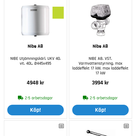
B
Nibe AB
Nibe AB
NIBE Utjämningskärl, UKV 40,
NIBE AB, VST,
vit, 40L, Ø445x495
Varmvattenstyrning, max
laddeffekt 17 kW, max laddeffekt
17 kW
4948 kr
3994 kr
2-5 arbetsdagar
2-5 arbetsdagar
Köp!
Köp!