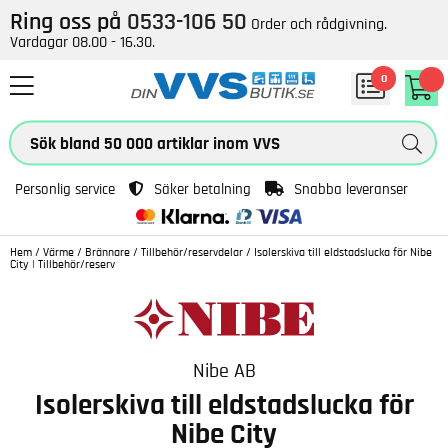
Ring oss på
0533-106 50
Order och rådgivning.
Vardagar 08.00 - 16.30.
0
Personlig service
Säker betalning
Snabba leveranser
Hem
/
Värme
/
Brännare
/
Tillbehör/reservdelar
/
Isolerskiva till eldstadslucka för Nibe
City | Tillbehör/reserv
Nibe AB
Isolerskiva till eldstadslucka för
Nibe City