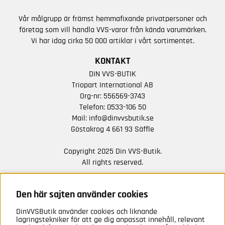
Vår målgrupp är främst hemmafixande privatpersoner och
företag som vill handla VVS-varor från kända varumärken.
Vi har idag cirka 50 000 artiklar i vårt sortimentet.
KONTAKT
DIN VVS-BUTIK
Triopart International AB
Org-nr: 556569-3743
Telefon:
0533-106 50
Mail:
info@dinvvsbutik.se
Göstakrog 4 661 93 Säffle
Copyright 2025 Din VVS-Butik.
All rights reserved.
HÅLL DIG UPPDATERAD MED ERBJUDANDEN OCH
NYHETER FRÅN OSS
Den här sajten använder cookies
DinVVSButik använder cookies och liknande
Anmäl mig
lagringstekniker för att ge dig anpassat innehåll, relevant