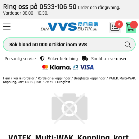
Ring oss på
0533-106 50
Order och rådgivning.
Vardagar 08.00 - 16.30.
0
Personlig service
Säker betalning
Snabba leveranser
Hem
/
Rör & rördelar
/
Rördelar & kopplingar
/
Dragfasta kopplingar
/
VATEK, Multi-WAK,
Koppling, kort, DN150, 158-192xR50 | Dragfast
VATEK, Multi-WAK, Koppling, kort,