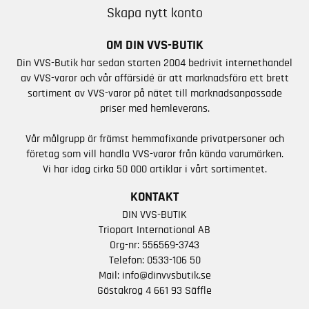
Skapa nytt konto
OM DIN VVS-BUTIK
Din VVS-Butik har sedan starten 2004 bedrivit internethandel
av VVS-varor och vår affärsidé är att marknadsföra ett brett
sortiment av VVS-varor på nätet till marknadsanpassade
priser med hemleverans.
Vår målgrupp är främst hemmafixande privatpersoner och
företag som vill handla VVS-varor från kända varumärken.
Vi har idag cirka 50 000 artiklar i vårt sortimentet.
KONTAKT
DIN VVS-BUTIK
Triopart International AB
Org-nr: 556569-3743
Telefon:
0533-106 50
Mail:
info@dinvvsbutik.se
Göstakrog 4 661 93 Säffle