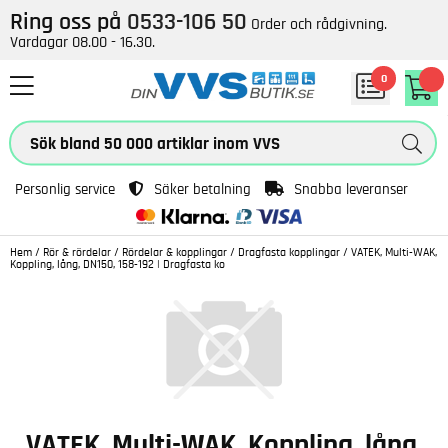
Ring oss på
0533-106 50
Order och rådgivning.
Vardagar 08.00 - 16.30.
0
Personlig service
Säker betalning
Snabba leveranser
Hem
/
Rör & rördelar
/
Rördelar & kopplingar
/
Dragfasta kopplingar
/
VATEK, Multi-WAK,
Koppling, lång, DN150, 158-192 | Dragfasta ko
VATEK, Multi-WAK, Koppling, lång,