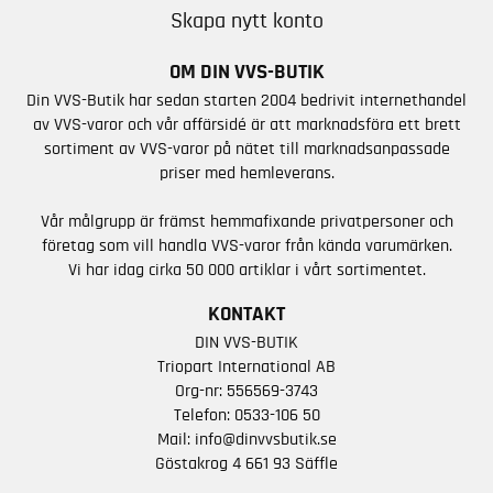
Skapa nytt konto
OM DIN VVS-BUTIK
Din VVS-Butik har sedan starten 2004 bedrivit internethandel
av VVS-varor och vår affärsidé är att marknadsföra ett brett
sortiment av VVS-varor på nätet till marknadsanpassade
priser med hemleverans.
Vår målgrupp är främst hemmafixande privatpersoner och
företag som vill handla VVS-varor från kända varumärken.
Vi har idag cirka 50 000 artiklar i vårt sortimentet.
KONTAKT
DIN VVS-BUTIK
Triopart International AB
Org-nr: 556569-3743
Telefon:
0533-106 50
Mail:
info@dinvvsbutik.se
Göstakrog 4 661 93 Säffle